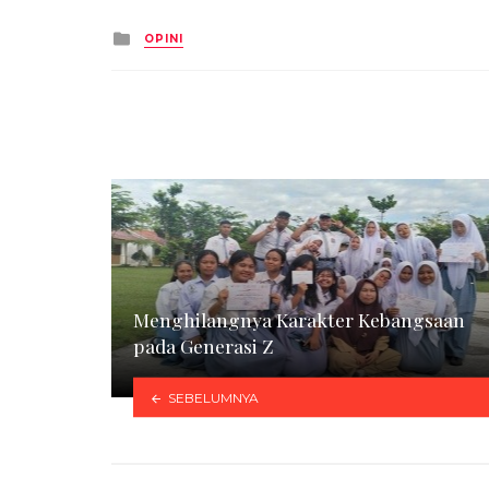
Posted
OPINI
in
Menghilangnya Karakter Kebangsaan
pada Generasi Z
SEBELUMNYA