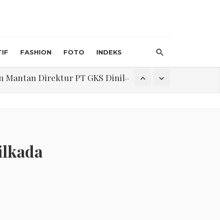
IF
FASHION
FOTO
INDEKS
an Direktur PT GKS Dinilai Rancu
itri 1447 H, Catat Tanggalnya
ilkada
Program Pengabdian Talenta USU Laksanakan Pendampingan Penyusunan Menu Bergizi Seimbang dan Food Handler pada SPPG Beringin Tembung 2
na Narkoba di Belawan Sicanang