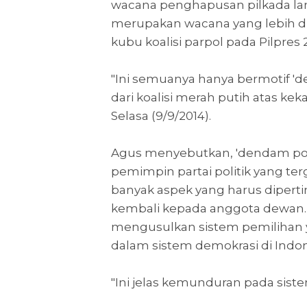
wacana penghapusan pilkada l
merupakan wacana yang lebih di
kubu koalisi parpol pada Pilpres 2
"Ini semuanya hanya bermotif 'd
dari koalisi merah putih atas kek
Selasa (9/9/2014).
Agus menyebutkan, 'dendam poli
pemimpin partai politik yang te
banyak aspek yang harus diperti
kembali kepada anggota dewan. 
mengusulkan sistem pemilihan
dalam sistem demokrasi di Indon
"Ini jelas kemunduran pada sist