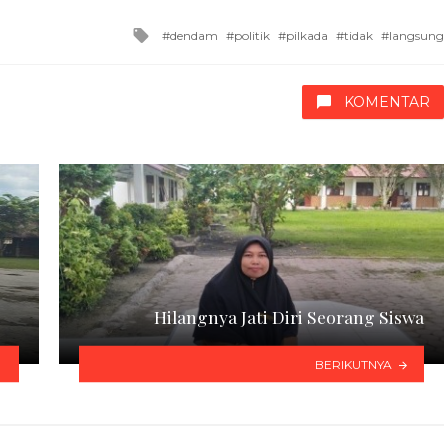
Tagged
dendam
politik
pilkada
tidak
langsung
with
KOMENTAR
Hilangnya Jati Diri Seorang Siswa
BERIKUTNYA