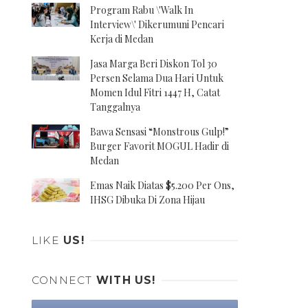
Program Rabu \'Walk In
Interview\' Dikerumuni Pencari
Kerja di Medan
Jasa Marga Beri Diskon Tol 30
Persen Selama Dua Hari Untuk
Momen Idul Fitri 1447 H, Catat
Tanggalnya
Bawa Sensasi “Monstrous Gulp!”
Burger Favorit MOGUL Hadir di
Medan
Emas Naik Diatas $5.200 Per Ons,
IHSG Dibuka Di Zona Hijau
LIKE
US!
CONNECT
WITH US!