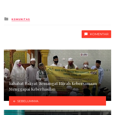
Posted
KOMUNITAS
in
KOMENTAR
Sahabat Rakyat: Semangat Hijrah Kebersamaan
Menggapai Keberhasilan
SEBELUMNYA