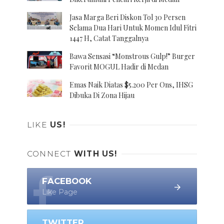
Jasa Marga Beri Diskon Tol 30 Persen
Selama Dua Hari Untuk Momen Idul Fitri
1447 H, Catat Tanggalnya
Bawa Sensasi “Monstrous Gulp!” Burger
Favorit MOGUL Hadir di Medan
Emas Naik Diatas $5.200 Per Ons, IHSG
Dibuka Di Zona Hijau
LIKE
US!
CONNECT
WITH US!
FACEBOOK
Like Page
TWITTER