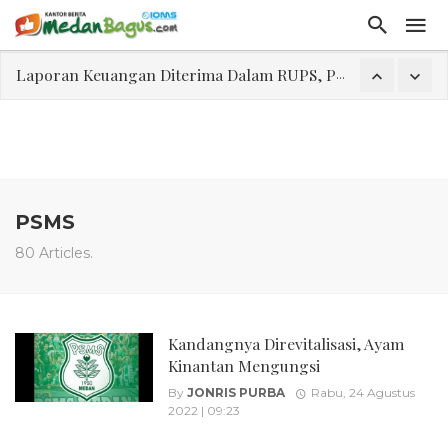
Laporan Keuangan Diterima Dalam RUPS, Pelaporan Hingga Penahanan Mantan Direktur PT GKS Dinilai Rancu
Program Rabu 'Walk In Interview' Dikerumuni Pencari Kerja di Medan
Jasa Marga Beri Diskon Tol 30 Persen Selama Dua Hari Untuk Momen Idul Fitri 1447 H, Catat Tanggalnya
Bawa Sensasi “Monstrous Gulp!” Burger Favorit MOGUL Hadir di Medan
Emas Naik Diatas $5.200 Per Ons, IHSG Dibuka Di Zona Hijau
PSMS
Program Pengabdian Talenta USU Laksanakan Pendampingan Penyusunan Menu Bergizi Seimbang dan Food Handler pada SPPG Beringin Tembung 2
80 Articles.
USU Gelar Pengabdian "Hidroponik Green Recovery" bagi Eks-Penyalahguna Narkoba di Belawan Sicanang
Kandangnya Direvitalisasi, Ayam
Kinantan Mengungsi
By
JONRIS PURBA
Rabu, 24 Agustus
2022 | 09:23