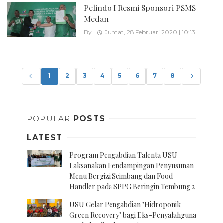
Pelindo I Resmi Sponsori PSMS
Medan
By
Jumat, 28 Februari 2020 | 10:13
Posts
navigation
1
2
3
4
5
6
7
8
POPULAR
POSTS
LATEST
Program Pengabdian Talenta USU
Laksanakan Pendampingan Penyusunan
Menu Bergizi Seimbang dan Food
Handler pada SPPG Beringin Tembung 2
USU Gelar Pengabdian "Hidroponik
Green Recovery" bagi Eks-Penyalahguna