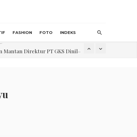
IF
FASHION
FOTO
INDEKS
an Direktur PT GKS Dinilai Rancu
itri 1447 H, Catat Tanggalnya
yu
Program Pengabdian Talenta USU Laksanakan Pendampingan Penyusunan Menu Bergizi Seimbang dan Food Handler pada SPPG Beringin Tembung 2
na Narkoba di Belawan Sicanang