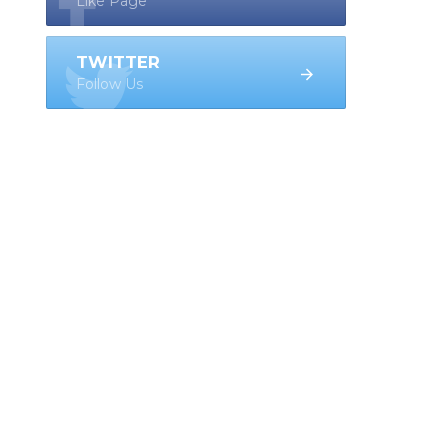
Like Page
TWITTER
Follow Us