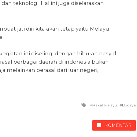
an teknologi. Hal ini juga diselaraskan
at jati diri kita akan tetap yaitu Melayu
a.
giatan ini diselingi dengan hiburan nasyid
asal berbagai daerah di indonesia bukan
ja melainkan berasal dari luar negeri,
Tagged
Pakat Melayu
Budaya
with
KOMENTAR