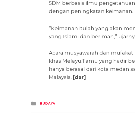
SDM berbasis ilmu pengetahuan d
dengan peningkatan keimanan.
“Keimanan itulah yang akan membu
yang Islami dan beriman,” ujarny
Acara musyawarah dan mufakat ke
khas Melayu.Tamu yang hadir ber
hanya berasal dari kota medan sa
Malaysia.
[dar]
Posted
BUDAYA
in