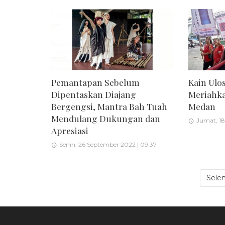
Pemantapan Sebelum
Kain Ulo
Dipentaskan Diajang
Meriahka
Bergengsi, Mantra Bah Tuah
Medan
Mendulang Dukungan dan
Jumat, 18
Apresiasi
Senin, 26 September 2022 | 09:37
Sele