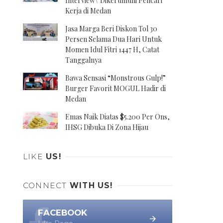
Interview\' Dikerumuni Pencari
Kerja di Medan
Jasa Marga Beri Diskon Tol 30
Persen Selama Dua Hari Untuk
Momen Idul Fitri 1447 H, Catat
Tanggalnya
Bawa Sensasi “Monstrous Gulp!”
Burger Favorit MOGUL Hadir di
Medan
Emas Naik Diatas $5.200 Per Ons,
IHSG Dibuka Di Zona Hijau
LIKE
US!
CONNECT
WITH US!
FACEBOOK