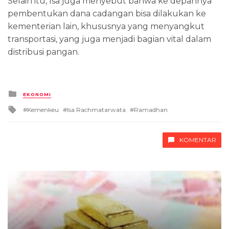
Selain itu, Isa juga menyebut bahwa ke depannya
pembentukan dana cadangan bisa dilakukan ke
kementerian lain, khususnya yang menyangkut
transportasi, yang juga menjadi bagian vital dalam
distribusi pangan.
Posted
EKONOMI
in
Tagged
Kemenkeu
Isa Rachmatarwata
Ramadhan
with
KOMENTAR