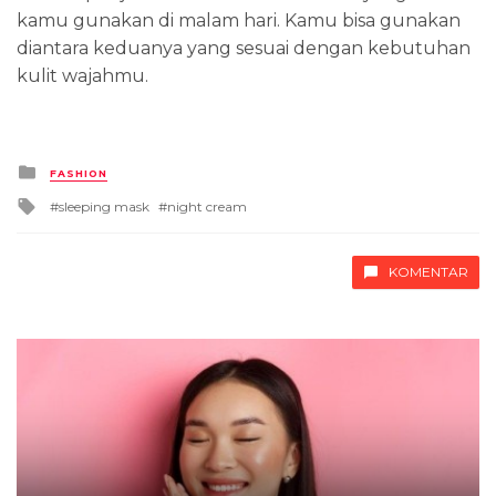
kamu gunakan di malam hari. Kamu bisa gunakan
diantara keduanya yang sesuai dengan kebutuhan
kulit wajahmu.
Posted
FASHION
in
Tagged
sleeping mask
night cream
with
KOMENTAR