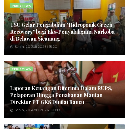
PERISTIWA
USU Gelar Pengabdian "Hidroponik Green
Recovery" bagi Eks-Penyalahguna Narkoba
di Belawan Sicanang
Senin, 20 Juli 2026 | 15:20
PERISTIWA
Laporan Keuangan Diterima Dalam RUPS,
Pelaporan Hingga Penahanan Mantan
Direktur PT GKS Dinilai Rancu
Senin, 20 April 2026 | 20:19