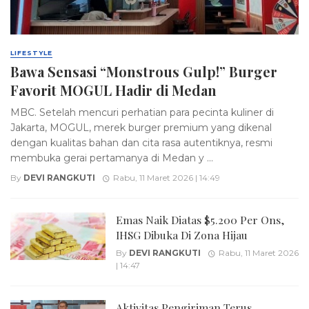
LIFESTYLE
Bawa Sensasi “Monstrous Gulp!” Burger
Favorit MOGUL Hadir di Medan
MBC. Setelah mencuri perhatian para pecinta kuliner di
Jakarta, MOGUL, merek burger premium yang dikenal
dengan kualitas bahan dan cita rasa autentiknya, resmi
membuka gerai pertamanya di Medan y ...
By
DEVI RANGKUTI
Rabu, 11 Maret 2026 | 14:49
Emas Naik Diatas $5.200 Per Ons,
IHSG Dibuka Di Zona Hijau
By
DEVI RANGKUTI
Rabu, 11 Maret 2026
| 14:47
Aktivitas Pengiriman Terus