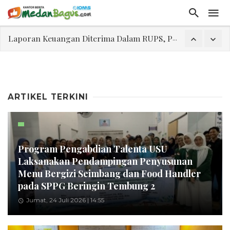
Program Rabu 'Walk In Interview' Dikerumuni Pencari Kerja di Medan
Jasa Marga Beri Diskon Tol 30 Persen Selama Dua Hari Untuk Momen Idul Fitri 1447 H, Catat Tanggalnya
Bawa Sensasi “Monstrous Gulp!” Burger Favorit MOGUL Hadir di Medan
Emas Naik Diatas $5.200 Per Ons, IHSG Dibuka Di Zona Hijau
ARTIKEL TERKINI
Program Pengabdian Talenta USU Laksanakan Pendampingan Penyusunan Menu Bergizi Seimbang dan Food Handler pada SPPG Beringin Tembung 2
USU Gelar Pengabdian "Hidroponik Green Recovery" bagi Eks-Penyalahguna Narkoba di Belawan Sicanang
Laporan Keuangan Diterima Dalam RUPS, Pelaporan Hingga Penahanan Mantan Direktur PT GKS Dinilai Rancu
Program Pengabdian Talenta USU
Laksanakan Pendampingan Penyusunan
Menu Bergizi Seimbang dan Food Handler
pada SPPG Beringin Tembung 2
Jumat, 24 Juli 2026 | 14:55