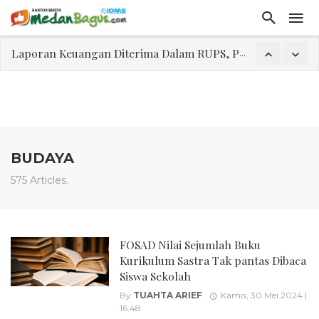
Laporan Keuangan Diterima Dalam RUPS, Pelaporan Hingga Penahanan Mantan Direktur PT GKS Dinilai Rancu
Program Rabu 'Walk In Interview' Dikerumuni Pencari Kerja di Medan
Jasa Marga Beri Diskon Tol 30 Persen Selama Dua Hari Untuk Momen Idul Fitri 1447 H, Catat Tanggalnya
Bawa Sensasi “Monstrous Gulp!” Burger Favorit MOGUL Hadir di Medan
Emas Naik Diatas $5.200 Per Ons, IHSG Dibuka Di Zona Hijau
BUDAYA
Program Pengabdian Talenta USU Laksanakan Pendampingan Penyusunan Menu Bergizi Seimbang dan Food Handler pada SPPG Beringin Tembung 2
575 Articles.
USU Gelar Pengabdian "Hidroponik Green Recovery" bagi Eks-Penyalahguna Narkoba di Belawan Sicanang
FOSAD Nilai Sejumlah Buku
Kurikulum Sastra Tak pantas Dibaca
Siswa Sekolah
By
TUAHTA ARIEF
Kamis, 30 Mei 2024 |
16:48