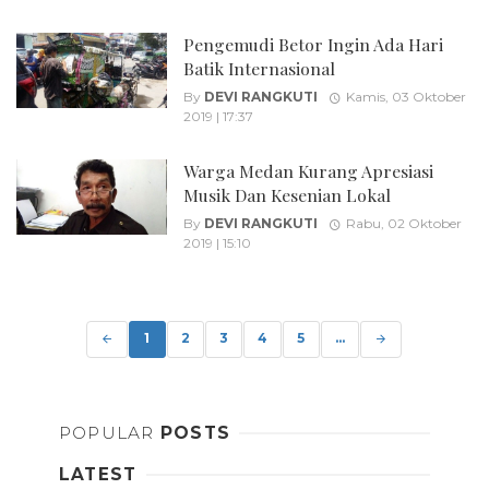
Pengemudi Betor Ingin Ada Hari
Batik Internasional
By
DEVI RANGKUTI
Kamis, 03 Oktober
2019 | 17:37
Warga Medan Kurang Apresiasi
Musik Dan Kesenian Lokal
By
DEVI RANGKUTI
Rabu, 02 Oktober
2019 | 15:10
Posts
navigation
1
2
3
4
5
...
POPULAR
POSTS
LATEST