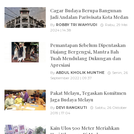
Cagar Budaya Berupa Bangunan
Jadi Andalan Pariwisata Kota Medan
By
ROBBY TRI WAHYUDI
Rabu, 29 Mei
2024 | 14:38
Pemantapan Sebelum Dipentaskan
Diajang Bergengsi, Mantra Bah
Tuah Mendulang Dukungan dan
Apresiasi
By
ABDUL KHOLIK MUNTHE
Senin, 26
September 2022 | 09:37
Pakat Melayu, Tegaskan Komitmen
Jaga Budaya Melayu
By
DEVI RANGKUTI
Sabtu, 26 Oktober
2019 | 17:04
Kain Ulos 500 Meter Meriahkan