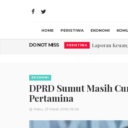
HOME
PERISTIWA
EKONOMI
KOMU
Laporan Keuanga
DO NOT MISS
PERISTIWA
Program Rabu '
PERISTIWA
Jasa Marga Beri Di
RAGAM
Bawa Sensasi “M
LIFESTYLE
EKONOMI
Emas Naik Diatas
DPRD Sumut Masih Curi
EKONOMI
Pertamina
USU Gelar Peng
PERISTIWA
Rabu, 23 Maret 2016 | 16:06