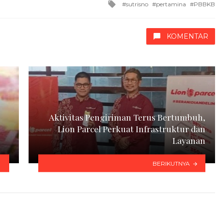
Tagged
sutrisno
pertamina
PBBKB
with
KOMENTAR
Aktivitas Pengiriman Terus Bertumbuh,
Lion Parcel Perkuat Infrastruktur dan
Layanan
BERIKUTNYA