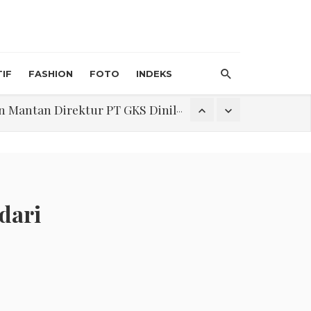
IF
FASHION
FOTO
INDEKS
an Direktur PT GKS Dinilai Rancu
itri 1447 H, Catat Tanggalnya
dari
Program Pengabdian Talenta USU Laksanakan Pendampingan Penyusunan Menu Bergizi Seimbang dan Food Handler pada SPPG Beringin Tembung 2
na Narkoba di Belawan Sicanang