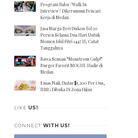
Program Rabu \'Walk In
Interview\' Dikerumuni Pencari
Kerja di Medan
Jasa Marga Beri Diskon Tol 30
Persen Selama Dua Hari Untuk
Momen Idul Fitri 1447 H, Catat
Tanggalnya
Bawa Sensasi “Monstrous Gulp!”
Burger Favorit MOGUL Hadir di
Medan
Emas Naik Diatas $5.200 Per Ons,
IHSG Dibuka Di Zona Hijau
LIKE
US!
CONNECT
WITH US!