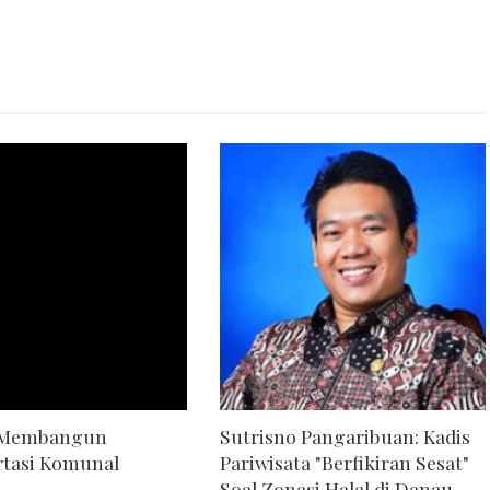
 Membangun
Sutrisno Pangaribuan: Kadis
rtasi Komunal
Pariwisata "Berfikiran Sesat"
Soal Zonasi Halal di Danau