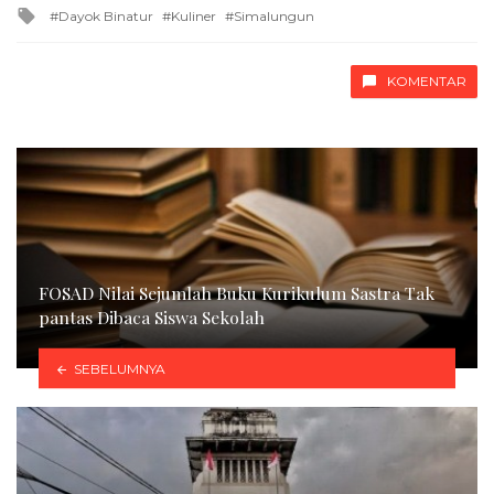
Tagged
Dayok Binatur
Kuliner
Simalungun
with
KOMENTAR
FOSAD Nilai Sejumlah Buku Kurikulum Sastra Tak
pantas Dibaca Siswa Sekolah
SEBELUMNYA