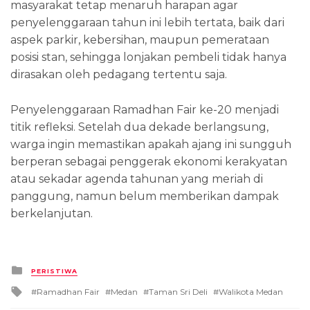
masyarakat tetap menaruh harapan agar
penyelenggaraan tahun ini lebih tertata, baik dari
aspek parkir, kebersihan, maupun pemerataan
posisi stan, sehingga lonjakan pembeli tidak hanya
dirasakan oleh pedagang tertentu saja.
Penyelenggaraan Ramadhan Fair ke-20 menjadi
titik refleksi. Setelah dua dekade berlangsung,
warga ingin memastikan apakah ajang ini sungguh
berperan sebagai penggerak ekonomi kerakyatan
atau sekadar agenda tahunan yang meriah di
panggung, namun belum memberikan dampak
berkelanjutan.
Posted
PERISTIWA
in
Tagged
Ramadhan Fair
Medan
Taman Sri Deli
Walikota Medan
with