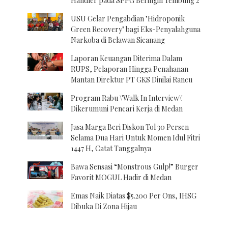
Handler pada SPPG Beringin Tembung 2
USU Gelar Pengabdian "Hidroponik
Green Recovery" bagi Eks-Penyalahguna
Narkoba di Belawan Sicanang
Laporan Keuangan Diterima Dalam
RUPS, Pelaporan Hingga Penahanan
Mantan Direktur PT GKS Dinilai Rancu
Program Rabu \'Walk In Interview\'
Dikerumuni Pencari Kerja di Medan
Jasa Marga Beri Diskon Tol 30 Persen
Selama Dua Hari Untuk Momen Idul Fitri
1447 H, Catat Tanggalnya
Bawa Sensasi “Monstrous Gulp!” Burger
Favorit MOGUL Hadir di Medan
Emas Naik Diatas $5.200 Per Ons, IHSG
Dibuka Di Zona Hijau