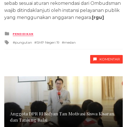
sebab sesuai aturan rekomendasi dari Ombudsman
wajib ditindaklanjuti oleh instansi pelayanan publik
yang menggunakan anggaran negara.
[rgu]
Posted
PENDIDIKAN
in
Tagged
pungutan
SMP Negeri 19
medan
with
KOMENTAR
Anggota DPR RI Sofyan Tan Motivasi Siswa Kisaran
dan Tanjung Balai