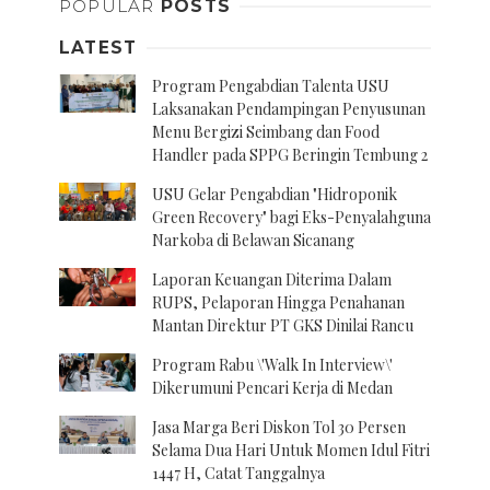
POPULAR
POSTS
LATEST
Program Pengabdian Talenta USU
Laksanakan Pendampingan Penyusunan
Menu Bergizi Seimbang dan Food
Handler pada SPPG Beringin Tembung 2
USU Gelar Pengabdian "Hidroponik
Green Recovery" bagi Eks-Penyalahguna
Narkoba di Belawan Sicanang
Laporan Keuangan Diterima Dalam
RUPS, Pelaporan Hingga Penahanan
Mantan Direktur PT GKS Dinilai Rancu
Program Rabu \'Walk In Interview\'
Dikerumuni Pencari Kerja di Medan
Jasa Marga Beri Diskon Tol 30 Persen
Selama Dua Hari Untuk Momen Idul Fitri
1447 H, Catat Tanggalnya