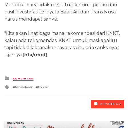
Menurut Fary, tidak menutup kemungkinan dari
hasil investigasi ternyata Batik Air dan Trans Nusa
harus mendapat sanksi.
"Kita akan lihat bagaimana rekomendasi dari KNKT,
kalau ada rekomendasi KNKT untuk maskapai itu
tapi tidak dilaksanakan saya rasa itu ada sanksinya,"
ujarnya.
[hta/rmol]
Posted
KOMUNITAS
in
Tagged
kecelakaan
lion air
with
KOMENTAR