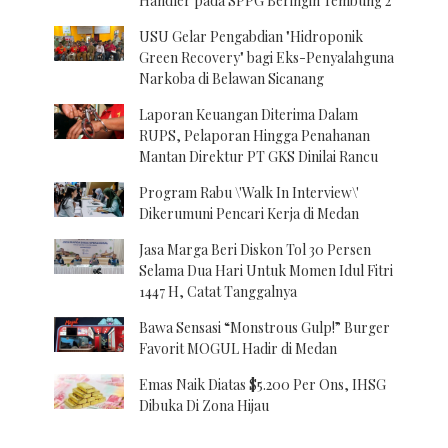
Handler pada SPPG Beringin Tembung 2
USU Gelar Pengabdian "Hidroponik
Green Recovery" bagi Eks-Penyalahguna
Narkoba di Belawan Sicanang
Laporan Keuangan Diterima Dalam
RUPS, Pelaporan Hingga Penahanan
Mantan Direktur PT GKS Dinilai Rancu
Program Rabu \'Walk In Interview\'
Dikerumuni Pencari Kerja di Medan
Jasa Marga Beri Diskon Tol 30 Persen
Selama Dua Hari Untuk Momen Idul Fitri
1447 H, Catat Tanggalnya
Bawa Sensasi “Monstrous Gulp!” Burger
Favorit MOGUL Hadir di Medan
Emas Naik Diatas $5.200 Per Ons, IHSG
Dibuka Di Zona Hijau