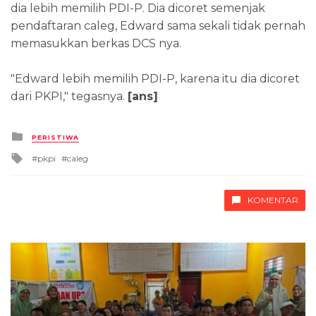
dia lebih memilih PDI-P. Dia dicoret semenjak
pendaftaran caleg, Edward sama sekali tidak pernah
memasukkan berkas DCS nya.
"Edward lebih memilih PDI-P, karena itu dia dicoret
dari PKPI," tegasnya.
[ans]
Posted
PERISTIWA
in
Tagged
pkpi
caleg
with
KOMENTAR