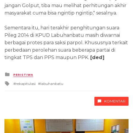
jangan Golput, tiba mau melihat perhitungan akhir
masyarakat cuma bisa ngintip ngintip," sesalnya.
Sementara itu, hari terakhir penghitungan suara
Pileg 2014 di KPUD Labuhanbatu masih diwarnai
berbagai protes para saksi parpol. Khususnya terkait
perbedaan perolehan suara beberapa partai di
tingkat TPS dan PPS maupun PPK.
[ded]
Posted
PERISTIWA
in
Tagged
rekapitulasi
labuhanbatu
with
KOMENTAR