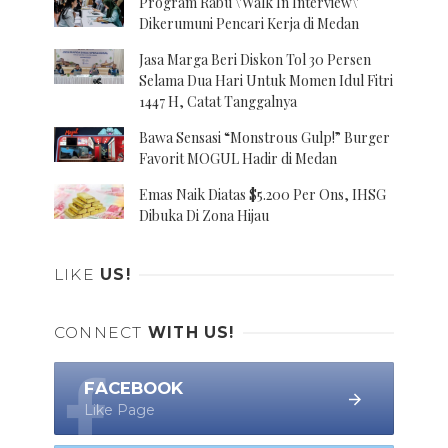
Program Rabu \'Walk In Interview\'
Dikerumuni Pencari Kerja di Medan
Jasa Marga Beri Diskon Tol 30 Persen
Selama Dua Hari Untuk Momen Idul Fitri
1447 H, Catat Tanggalnya
Bawa Sensasi “Monstrous Gulp!” Burger
Favorit MOGUL Hadir di Medan
Emas Naik Diatas $5.200 Per Ons, IHSG
Dibuka Di Zona Hijau
LIKE
US!
CONNECT
WITH US!
FACEBOOK
Like Page