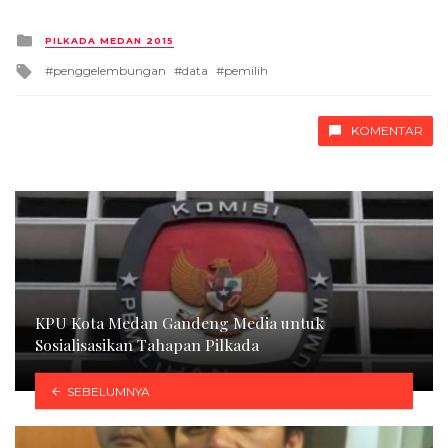
Posted
PILKADA MEDAN 2015
in
Tagged
penggelembungan
data
pemilih
with
KOMENTAR
KPU Kota Medan Gandeng Media untuk
Sosialisasikan Tahapan Pilkada
SEBELUMNYA