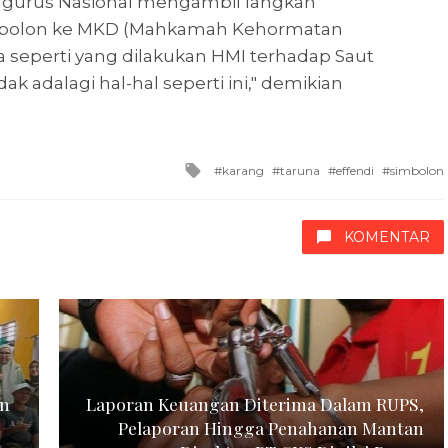
ngurus Nasional mengambil langkah
mbolon ke MKD (Mahkamah Kehormatan
 seperti yang dilakukan HMI terhadap Saut
k adalagi hal-hal seperti ini," demikian
Tagged
karang
taruna
effendi
simbolon
with
KOMENTAR
en
Laporan Keuangan Diterima Dalam RUPS,
Pelaporan Hingga Penahanan Mantan