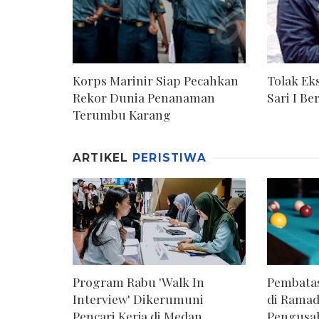
Korps Marinir Siap Pecahkan
Tolak Ek
Rekor Dunia Penanaman
Sari I B
Terumbu Karang
ARTIKEL
PERISTIWA
Program Rabu 'Walk In
Pembatas
Interview' Dikerumuni
di Ramad
Pencari Kerja di Medan
Pengusa