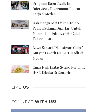
Program Rabu \'Walk In
Interview\' Dikerumuni Pencari
Kerja di Medan
Jasa Marga Beri Diskon Tol 30
Persen Selama Dua Hari Untuk
Momen Idul Fitri 1447 H, Catat
Tanggalnya
Bawa Sensasi “Monstrous Gulp!”
Burger Favorit MOGUL Hadir di
Medan
Emas Naik Diatas $5.200 Per Ons,
IHSG Dibuka Di Zona Hijau
LIKE
US!
CONNECT
WITH US!