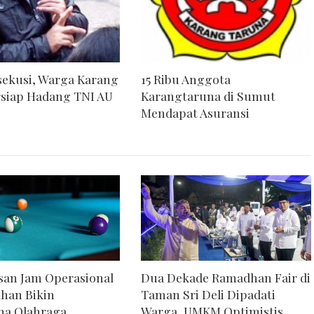
sekusi, Warga Karang
15 Ribu Anggota
ersiap Hadang TNI AU
Karangtaruna di Sumut
Mendapat Asuransi
an Jam Operasional
Dua Dekade Ramadhan Fair di
han Bikin
Taman Sri Deli Dipadati
ha Olahraga
Warga, UMKM Optimistis