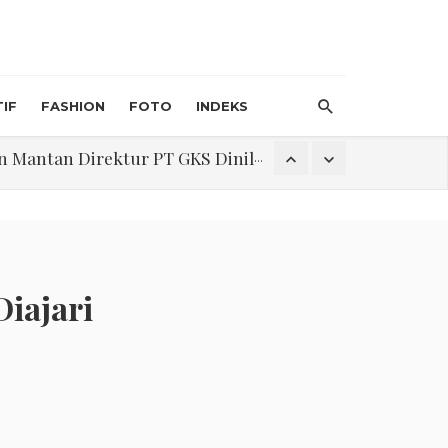
IF
FASHION
FOTO
INDEKS
an Direktur PT GKS Dinilai Rancu
itri 1447 H, Catat Tanggalnya
iajari
Program Pengabdian Talenta USU Laksanakan Pendampingan Penyusunan Menu Bergizi Seimbang dan Food Handler pada SPPG Beringin Tembung 2
na Narkoba di Belawan Sicanang