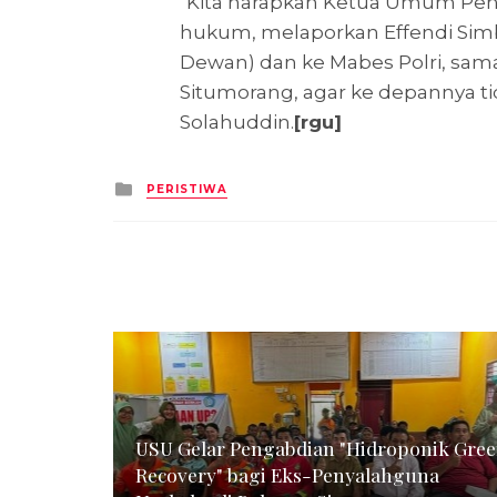
"Kita harapkan Ketua Umum Pe
hukum, melaporkan Effendi Si
Dewan) dan ke Mabes Polri, sama
Situmorang, agar ke depannya tida
Solahuddin.
[rgu]
Posted
PERISTIWA
in
USU Gelar Pengabdian "Hidroponik Gre
Recovery" bagi Eks-Penyalahguna