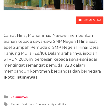
KOMENTAR
Camat Hinai, Muhammad Nawawi memberikan
arahan kepada siswa-siswi SMP Negeri 1 Hinai saat
apel Sumpah Pemuda di SMP Negeri 1 Hinai, Desa
Tanjung Mulia, (28/10). Dalam arahannya, jebolan
STPDN 2006 ini berpesan kepada siswa-siswi agar
mengingat semangat pemuda 1928 dalam
membangun komitmen berbangsa dan bernegara.
[Foto: Istimewa]
Posted
KOMUNITAS
in
Tagged
anak
sekolah
pemuda
pendidikan