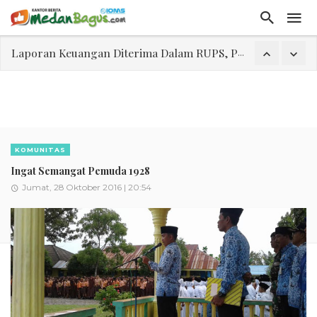
Laporan Keuangan Diterima Dalam RUPS, Pelaporan Hingga Penahanan Mantan Direktur PT GKS Dinilai Rancu
Program Rabu 'Walk In Interview' Dikerumuni Pencari Kerja di Medan
Jasa Marga Beri Diskon Tol 30 Persen Selama Dua Hari Untuk Momen Idul Fitri 1447 H, Catat Tanggalnya
Bawa Sensasi “Monstrous Gulp!” Burger Favorit MOGUL Hadir di Medan
Emas Naik Diatas $5.200 Per Ons, IHSG Dibuka Di Zona Hijau
KOMUNITAS
Program Pengabdian Talenta USU Laksanakan Pendampingan Penyusunan Menu Bergizi Seimbang dan Food Handler pada SPPG Beringin Tembung 2
Ingat Semangat Pemuda 1928
Jumat, 28 Oktober 2016 | 20:54
USU Gelar Pengabdian "Hidroponik Green Recovery" bagi Eks-Penyalahguna Narkoba di Belawan Sicanang