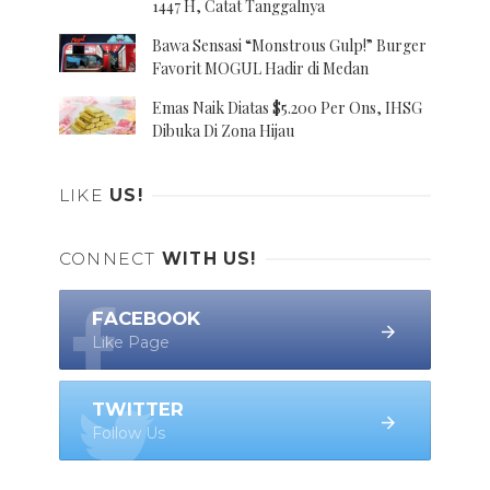
1447 H, Catat Tanggalnya
Bawa Sensasi “Monstrous Gulp!” Burger
Favorit MOGUL Hadir di Medan
Emas Naik Diatas $5.200 Per Ons, IHSG
Dibuka Di Zona Hijau
LIKE
US!
CONNECT
WITH US!
FACEBOOK
Like Page
TWITTER
Follow Us