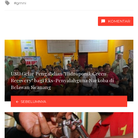
Tagged
gmni
with
KOMENTAR
USU Gelar Pengabdian "Hidroponik Green
Recovery" bagi Eks-Penyalahguna Narkoba di
Belawan Sicanang
SEBELUMNYA