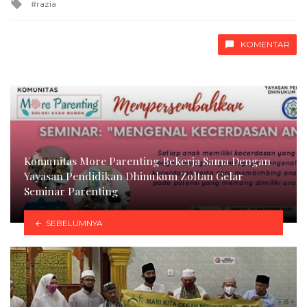
Tagged
razia
with
KOMENTAR
Komunitas More Parenting Bekerja Sama Dengan
Yayasan Pendidikan Dhinukum Zoltan Gelar
Seminar Parenting
SEBELUMNYA