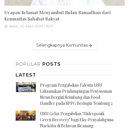
Ucapan Selamat Menyambut Bulan Ramadhan dari
Komunitas Sahabat Rakyat
Senin, 20 April 2020 | 15:17
Selengkapnya Komunitas
POPULAR
POSTS
LATEST
Program Pengabdian Talenta USU
Laksanakan Pendampingan Penyusunan
Menu Bergizi Seimbang dan Food
Handler pada SPPG Beringin Tembung 2
USU Gelar Pengabdian "Hidroponik
Green Recovery" bagi Eks-Penyalahguna
Narkoba di Belawan Sicanang