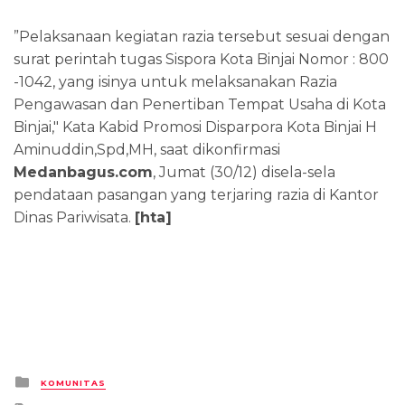
”Pelaksanaan kegiatan razia tersebut sesuai dengan
surat perintah tugas Sispora Kota Binjai Nomor : 800
-1042, yang isinya untuk melaksanakan Razia
Pengawasan dan Penertiban Tempat Usaha di Kota
Binjai," Kata Kabid Promosi Disparpora Kota Binjai H
Aminuddin,Spd,MH, saat dikonfirmasi
Medanbagus.com
, Jumat (30/12) disela-sela
pendataan pasangan yang terjaring razia di Kantor
Dinas Pariwisata.
[hta]
Posted
KOMUNITAS
in