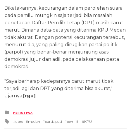
Dikatakannya, kecurangan dalam perolehan suara
pada pemilu mungkin saja terjadi bila masalah
penetapan Daftar Pemilih Tetap (DPT) masih carut
marut. Dimana data-data yang diterima KPU Medan
tidak akurat. Dengan potensi kecurangan tersebut,
menurut dia, yang paling dirugikan partai politik
(parpol) yang benar-benar menjunjung asas
demokrasi jujur dan adil, pada pelaksanaan pesta
demokrasi.
"Saya berharap kedepannya carut marut tidak
terjadi lagi dan DPT yang diterima bisa akurat,"
ujarnya.
[rgu]
Posted
PERISTIWA
in
Tagged
dprd
medan
partisipasi
pemilih
KPU
with