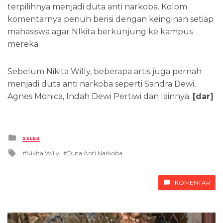
terpilihnya menjadi duta anti narkoba. Kolom
komentarnya penuh berisi dengan keinginan setiap
mahasiswa agar NIkita berkunjung ke kampus
mereka.
Sebelum Nikita Willy, beberapa artis juga pernah
menjadi duta anti narkoba seperti Sandra Dewi,
Agnes Monica, Indah Dewi Pertiwi dan lainnya.
[dar]
Posted
SELEB
in
Tagged
Nikita Willy
Duta Anti Narkoba
with
KOMENTAR