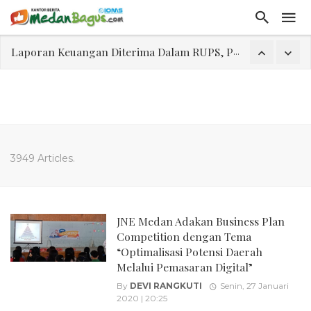
Laporan Keuangan Diterima Dalam RUPS, Pelaporan Hingga Penahanan Mantan Direktur PT GKS Dinilai Rancu
Program Rabu 'Walk In Interview' Dikerumuni Pencari Kerja di Medan
Jasa Marga Beri Diskon Tol 30 Persen Selama Dua Hari Untuk Momen Idul Fitri 1447 H, Catat Tanggalnya
Bawa Sensasi “Monstrous Gulp!” Burger Favorit MOGUL Hadir di Medan
Emas Naik Diatas $5.200 Per Ons, IHSG Dibuka Di Zona Hijau
3949 Articles.
Program Pengabdian Talenta USU Laksanakan Pendampingan Penyusunan Menu Bergizi Seimbang dan Food Handler pada SPPG Beringin Tembung 2
USU Gelar Pengabdian "Hidroponik Green Recovery" bagi Eks-Penyalahguna Narkoba di Belawan Sicanang
JNE Medan Adakan Business Plan
Competition dengan Tema
“Optimalisasi Potensi Daerah
Melalui Pemasaran Digital”
By
DEVI RANGKUTI
Senin, 27 Januari
2020 | 20:25