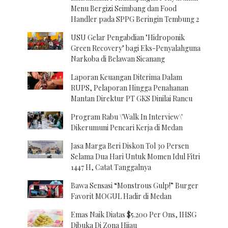
Menu Bergizi Seimbang dan Food
Handler pada SPPG Beringin Tembung 2
USU Gelar Pengabdian "Hidroponik
Green Recovery" bagi Eks-Penyalahguna
Narkoba di Belawan Sicanang
Laporan Keuangan Diterima Dalam
RUPS, Pelaporan Hingga Penahanan
Mantan Direktur PT GKS Dinilai Rancu
Program Rabu \'Walk In Interview\'
Dikerumuni Pencari Kerja di Medan
Jasa Marga Beri Diskon Tol 30 Persen
Selama Dua Hari Untuk Momen Idul Fitri
1447 H, Catat Tanggalnya
Bawa Sensasi “Monstrous Gulp!” Burger
Favorit MOGUL Hadir di Medan
Emas Naik Diatas $5.200 Per Ons, IHSG
Dibuka Di Zona Hijau