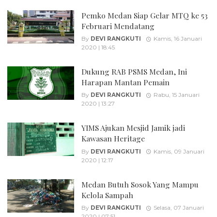
Pemko Medan Siap Gelar MTQ ke 53
Februari Mendatang
By
DEVI RANGKUTI
Kamis, 16 Januari
2020 | 18:45
Dukung RAB PSMS Medan, Ini
Harapan Mantan Pemain
By
DEVI RANGKUTI
Rabu, 15 Januari
2020 | 13:27
YIMS Ajukan Mesjid Jamik jadi
Kawasan Heritage
By
DEVI RANGKUTI
Kamis, 09 Januari
2020 | 12:17
Medan Butuh Sosok Yang Mampu
Kelola Sampah
By
DEVI RANGKUTI
Selasa, 07 Januari
2020 | 07:51