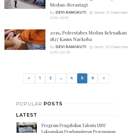
Medan-Berastagi
By
DEVI RANGKUTI
Selasa, 31 Desember
2019 | 16:59
2019, Polrestabes Medan Selesaikan
1827 Kasus Narkoba
By
DEVI RANGKUTI
Senin, 30 Desember
2019 | 20:39
Posts
navigation
1
2
...
4
5
6
POPULAR
POSTS
LATEST
Program Pengabdian Talenta USU
Laksanakan Pendampingan Penyusunan