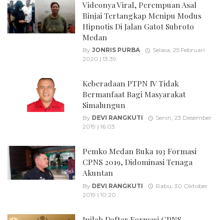
Videonya Viral, Perempuan Asal
Binjai Tertangkap Menipu Modus
Hipnotis Di Jalan Gatot Subroto
Medan
By
JONRIS PURBA
Selasa, 25 Februari
2020 | 13:39
Keberadaan PTPN IV Tidak
Bermanfaat Bagi Masyarakat
Simalungun
By
DEVI RANGKUTI
Senin, 23 Desember
2019 | 16:03
Pemko Medan Buka 193 Formasi
CPNS 2019, Didominasi Tenaga
Akuntan
By
DEVI RANGKUTI
Rabu, 30 Oktober
2019 | 10:20
Inilah Daftar Formasi CPNS