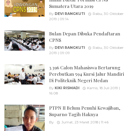
Sumatera Utara 2019
By
DEVI RANGKUTI
Rabu, 30 Oktober
2019 | 09:14
Bulan Depan Dibuka Pendaftaran
CPNS
By
DEVI RANGKUTI
Rabu, 30 Oktober
2019 | 09:09
3.396 Calon Mahasiswa Bertarung
Perebutkan 594 Kursi Jalur Mandiri
Di Politeknik Negeri Medan
By
KIKI RISMADI
Kamis, 18 Juli 2019 |
16:08
PTPN II Belum Penuhi Kewajiban,
Suparno Tagih Haknya
By
Jumat, 23 Maret 2018 | 11:46