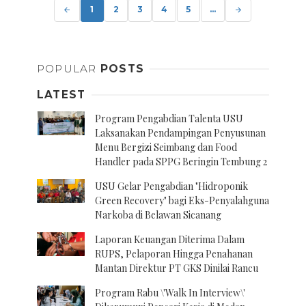
navigation
1
2
3
4
5
...
POPULAR
POSTS
LATEST
Program Pengabdian Talenta USU
Laksanakan Pendampingan Penyusunan
Menu Bergizi Seimbang dan Food
Handler pada SPPG Beringin Tembung 2
USU Gelar Pengabdian "Hidroponik
Green Recovery" bagi Eks-Penyalahguna
Narkoba di Belawan Sicanang
Laporan Keuangan Diterima Dalam
RUPS, Pelaporan Hingga Penahanan
Mantan Direktur PT GKS Dinilai Rancu
Program Rabu \'Walk In Interview\'