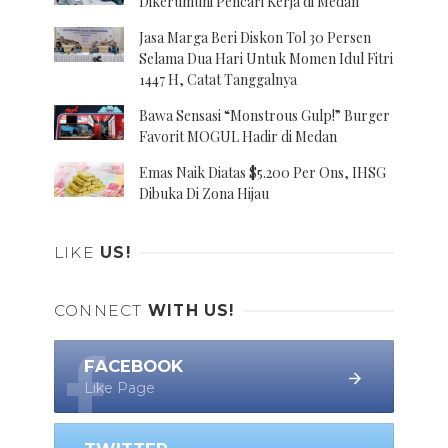
Dikerumuni Pencari Kerja di Medan
Jasa Marga Beri Diskon Tol 30 Persen
Selama Dua Hari Untuk Momen Idul Fitri
1447 H, Catat Tanggalnya
Bawa Sensasi “Monstrous Gulp!” Burger
Favorit MOGUL Hadir di Medan
Emas Naik Diatas $5.200 Per Ons, IHSG
Dibuka Di Zona Hijau
LIKE
US!
CONNECT
WITH US!
FACEBOOK
Like Page