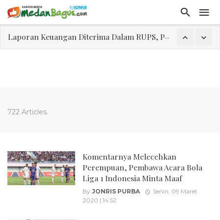
Laporan Keuangan Diterima Dalam RUPS, Pelaporan Hingga Penahanan Mantan Direktur PT GKS Dinilai Rancu
Program Rabu 'Walk In Interview' Dikerumuni Pencari Kerja di Medan
Jasa Marga Beri Diskon Tol 30 Persen Selama Dua Hari Untuk Momen Idul Fitri 1447 H, Catat Tanggalnya
Bawa Sensasi “Monstrous Gulp!” Burger Favorit MOGUL Hadir di Medan
Emas Naik Diatas $5.200 Per Ons, IHSG Dibuka Di Zona Hijau
722 Articles.
Program Pengabdian Talenta USU Laksanakan Pendampingan Penyusunan Menu Bergizi Seimbang dan Food Handler pada SPPG Beringin Tembung 2
USU Gelar Pengabdian "Hidroponik Green Recovery" bagi Eks-Penyalahguna Narkoba di Belawan Sicanang
Komentarnya Melecehkan
Perempuan, Pembawa Acara Bola
Liga 1 Indonesia Minta Maaf
By
JONRIS PURBA
Senin, 09 Maret
2020 | 14:52