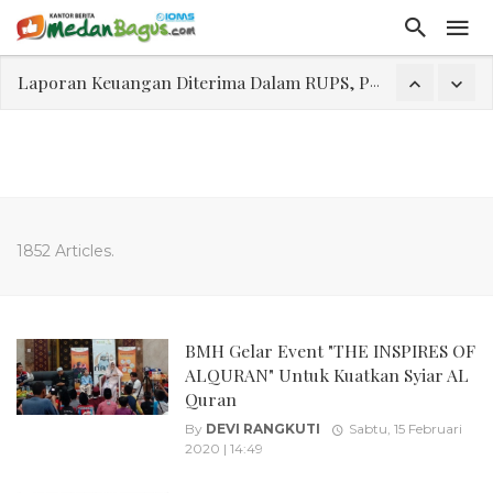
Laporan Keuangan Diterima Dalam RUPS, Pelaporan Hingga Penahanan Mantan Direktur PT GKS Dinilai Rancu
Program Rabu 'Walk In Interview' Dikerumuni Pencari Kerja di Medan
Jasa Marga Beri Diskon Tol 30 Persen Selama Dua Hari Untuk Momen Idul Fitri 1447 H, Catat Tanggalnya
Bawa Sensasi “Monstrous Gulp!” Burger Favorit MOGUL Hadir di Medan
Emas Naik Diatas $5.200 Per Ons, IHSG Dibuka Di Zona Hijau
1852 Articles.
Program Pengabdian Talenta USU Laksanakan Pendampingan Penyusunan Menu Bergizi Seimbang dan Food Handler pada SPPG Beringin Tembung 2
USU Gelar Pengabdian "Hidroponik Green Recovery" bagi Eks-Penyalahguna Narkoba di Belawan Sicanang
BMH Gelar Event "THE INSPIRES OF
ALQURAN" Untuk Kuatkan Syiar AL
Quran
By
DEVI RANGKUTI
Sabtu, 15 Februari
2020 | 14:49