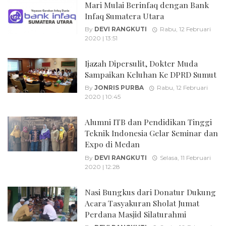
Mari Mulai Berinfaq dengan Bank
Infaq Sumatera Utara
By
DEVI RANGKUTI
Rabu, 12 Februari
2020 | 13:51
Ijazah Dipersulit, Dokter Muda
Sampaikan Keluhan Ke DPRD Sumut
By
JONRIS PURBA
Rabu, 12 Februari
2020 | 10:45
Alumni ITB dan Pendidikan Tinggi
Teknik Indonesia Gelar Seminar dan
Expo di Medan
By
DEVI RANGKUTI
Selasa, 11 Februari
2020 | 12:28
Nasi Bungkus dari Donatur Dukung
Acara Tasyakuran Sholat Jumat
Perdana Masjid Silaturahmi