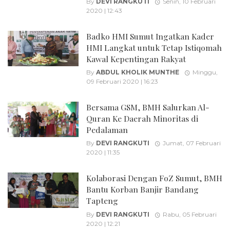
By
DEVI RANGKUTI
Senin, 10 Februari
2020 | 12:43
Badko HMI Sumut Ingatkan Kader
HMI Langkat untuk Tetap Istiqomah
Kawal Kepentingan Rakyat
By
ABDUL KHOLIK MUNTHE
Minggu,
09 Februari 2020 | 16:23
Bersama GSM, BMH Salurkan Al-
Quran Ke Daerah Minoritas di
Pedalaman
By
DEVI RANGKUTI
Jumat, 07 Februari
2020 | 11:35
Kolaborasi Dengan FoZ Sumut, BMH
Bantu Korban Banjir Bandang
Tapteng
By
DEVI RANGKUTI
Rabu, 05 Februari
2020 | 12:21