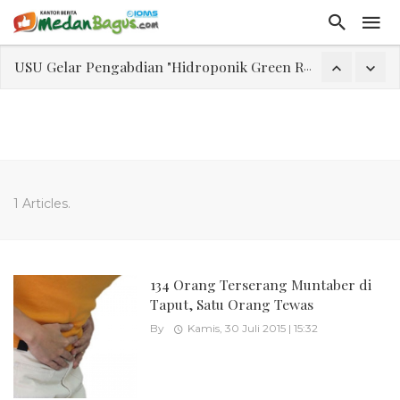
USU Gelar Pengabdian "Hidroponik Green Recovery" bagi Eks-Penyalahguna Narkoba di Belawan Sicanang
Laporan Keuangan Diterima Dalam RUPS, Pelaporan Hingga Penahanan Mantan Direktur PT GKS Dinilai Rancu
Program Rabu 'Walk In Interview' Dikerumuni Pencari Kerja di Medan
Jasa Marga Beri Diskon Tol 30 Persen Selama Dua Hari Untuk Momen Idul Fitri 1447 H, Catat Tanggalnya
Bawa Sensasi “Monstrous Gulp!” Burger Favorit MOGUL Hadir di Medan
1 Articles.
Emas Naik Diatas $5.200 Per Ons, IHSG Dibuka Di Zona Hijau
Program Pengabdian Talenta USU Laksanakan Pendampingan Penyusunan Menu Bergizi Seimbang dan Food Handler pada SPPG Beringin Tembung 2
134 Orang Terserang Muntaber di
Taput, Satu Orang Tewas
By
Kamis, 30 Juli 2015 | 15:32