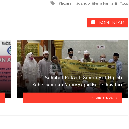
Tagged
lebaran
dishub
kenaikan tarif
bus
with
KOMENTAR
a
Sahabat Rakyat: Semangat Hijrah
Kebersamaan Menggapai Keberhasilan
BERIKUTNYA