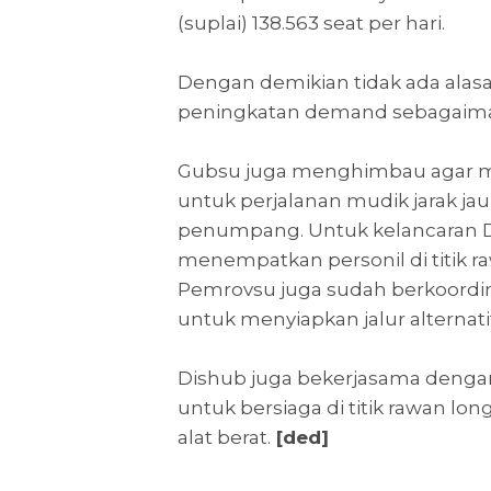
(suplai) 138.563 seat per hari.
Dengan demikian tidak ada alas
peningkatan demand sebagaiman
Gubsu juga menghimbau agar m
untuk perjalanan mudik jarak j
penumpang. Untuk kelancaran D
menempatkan personil di titik 
Pemrovsu juga sudah berkoordi
untuk menyiapkan jalur alternat
Dishub juga bekerjasama dengan
untuk bersiaga di titik rawan l
alat berat.
[ded]