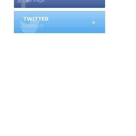
Like Page
TWITTER
Follow Us