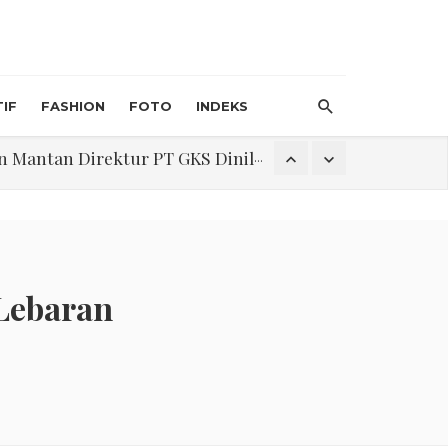
IF
FASHION
FOTO
INDEKS
an Direktur PT GKS Dinilai Rancu
itri 1447 H, Catat Tanggalnya
Lebaran
Program Pengabdian Talenta USU Laksanakan Pendampingan Penyusunan Menu Bergizi Seimbang dan Food Handler pada SPPG Beringin Tembung 2
na Narkoba di Belawan Sicanang