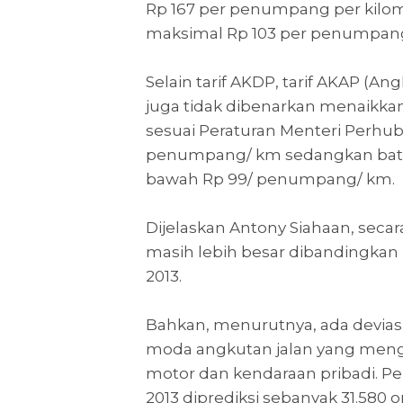
Rp 167 per penumpang per kilome
maksimal Rp 103 per penumpang 
Selain tarif AKDP, tarif AKAP (An
juga tidak dibenarkan menaikkan 
sesuai Peraturan Menteri Perhubu
penumpang/ km sedangkan bata
bawah Rp 99/ penumpang/ km.
Dijelaskan Antony Siahaan, secar
masih lebih besar dibandingka
2013.
Bahkan, menurutnya, ada devias
moda angkutan jalan yang meng
motor dan kendaraan pribadi. 
2013 diprediksi sebanyak 31.580 