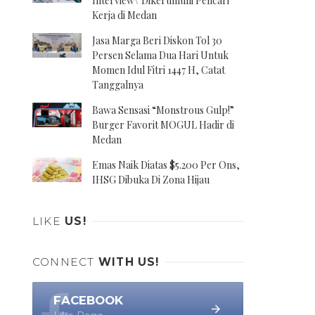
Interview\' Dikerumuni Pencari
Kerja di Medan
Jasa Marga Beri Diskon Tol 30
Persen Selama Dua Hari Untuk
Momen Idul Fitri 1447 H, Catat
Tanggalnya
Bawa Sensasi “Monstrous Gulp!”
Burger Favorit MOGUL Hadir di
Medan
Emas Naik Diatas $5.200 Per Ons,
IHSG Dibuka Di Zona Hijau
LIKE
US!
CONNECT
WITH US!
FACEBOOK