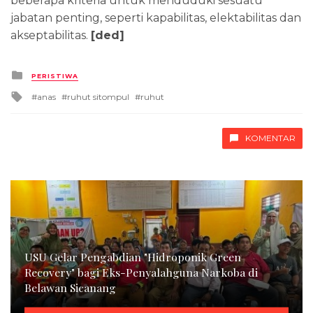
beberapa kriteria untuk menduduki sesuatu
jabatan penting, seperti kapabilitas, elektabilitas dan
akseptabilitas.
[ded]
Posted
PERISTIWA
in
Tagged
anas
ruhut sitompul
ruhut
with
KOMENTAR
USU Gelar Pengabdian "Hidroponik Green
Recovery" bagi Eks-Penyalahguna Narkoba di
Belawan Sicanang