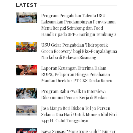
LATEST
Program Pengabdian Talenta USU
Laksanakan Pendampingan Penyusunan
Menu Bergizi Seimbang dan Food
Handler pada SPPG Beringin Tembung 2
USU Gelar Pengabdian "Hidroponik
Green Recovery" bagi Eks-Penyalahguna
Narkoba di Belawan Sicanang
Laporan Keuangan Diterima Dalam
RUPS, Pelaporan Hingga Penahanan
Mantan Direktur PT GKS Dinilai Rancu
Program Rabu \'Walk In Interview\'
Dikerumuni Pencari Kerja di Medan
Jasa Marga Beri Diskon Tol 30 Persen
Selama Dua Hari Untuk Momen Idul Fitri
1447 H, Catat Tanggalnya
Bawa Sensasi “Monstrous Gulp!” Burger