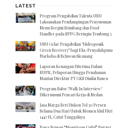
LATEST
Program Pengabdian Talenta USU
Laksanakan Pendampingan Penyusunan
Menu Bergizi Seimbang dan Food
Handler pada SPPG Beringin Tembung 2
USU Gelar Pengabdian "Hidroponik
Green Recovery" bagi Eks-Penyalahguna
Narkoba di Belawan Sicanang
Laporan Keuangan Diterima Dalam
RUPS, Pelaporan Hingga Penahanan
Mantan Direktur PT GKS Dinilai Rancu
Program Rabu \'Walk In Interview\'
Dikerumuni Pencari Kerja di Medan
Jasa Marga Beri Diskon Tol 30 Persen
Selama Dua Hari Untuk Momen Idul Fitri
1447 H, Catat Tanggalnya
Bawa Sensasi “Monstrous Gulp!” Burger