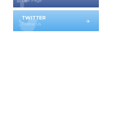
Like Page
TWITTER
Follow Us