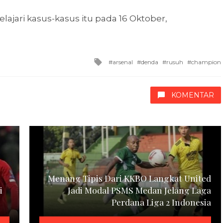
ajari kasus-kasus itu pada 16 Oktober,
Tagged
arsenal
denda
rusuh
champion
with
KOMENTAR
Menang Tipis Dari KKBO Langkat United
i
Jadi Modal PSMS Medan Jelang Laga
Perdana Liga 2 Indonesia