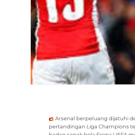
Arsenal berpeluang dijatuhi
pertandingan Liga Champions te
badan sepak bola Eropa UEFA m