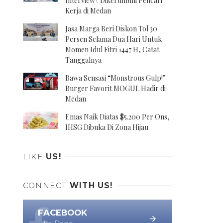
Interview\' Dikerumuni Pencari
Kerja di Medan
Jasa Marga Beri Diskon Tol 30
Persen Selama Dua Hari Untuk
Momen Idul Fitri 1447 H, Catat
Tanggalnya
Bawa Sensasi “Monstrous Gulp!”
Burger Favorit MOGUL Hadir di
Medan
Emas Naik Diatas $5.200 Per Ons,
IHSG Dibuka Di Zona Hijau
LIKE
US!
CONNECT
WITH US!
FACEBOOK