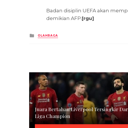
Badan disiplin UEFA akan mempel
demikian AFP.
[rgu]
Posted
OLAHRAGA
in
Juara Bertahan Liverpool Tersingkir Dar
Liga Champion