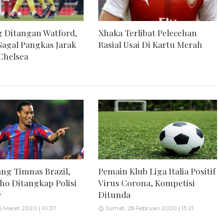
 Ditangan Watford,
Xhaka Terlibat Pelecehan
Gagal Pangkas Jarak
Rasial Usai Di Kartu Merah
Chelsea
ang Timnas Brazil,
Pemain Klub Liga Italia Positif
ho Ditangkap Polisi
Virus Corona, Kompetisi
y
Ditunda
 Maret 2020 | 10:37
Jumat, 28 Februari 2020 | 13:21