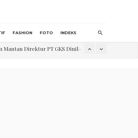
IF
FASHION
FOTO
INDEKS
an Direktur PT GKS Dinilai Rancu
itri 1447 H, Catat Tanggalnya
Program Pengabdian Talenta USU Laksanakan Pendampingan Penyusunan Menu Bergizi Seimbang dan Food Handler pada SPPG Beringin Tembung 2
na Narkoba di Belawan Sicanang