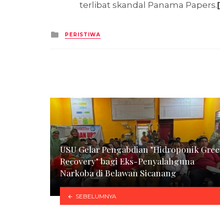
terlibat skandal Panama Papers.
Posted
PERISTIWA
in
USU Gelar Pengabdian "Hidroponik Gre
Recovery" bagi Eks-Penyalahguna
Narkoba di Belawan Sicanang
SEBELUMNYA