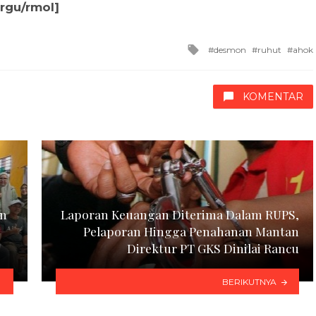
[rgu/rmol]
Tagged
desmon
ruhut
ahok
with
KOMENTAR
en
Laporan Keuangan Diterima Dalam RUPS,
Pelaporan Hingga Penahanan Mantan
Direktur PT GKS Dinilai Rancu
BERIKUTNYA