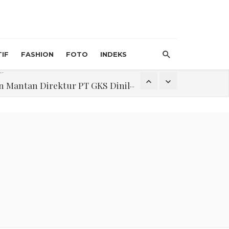
IF
FASHION
FOTO
INDEKS
an Direktur PT GKS Dinilai Rancu
itri 1447 H, Catat Tanggalnya
Program Pengabdian Talenta USU Laksanakan Pendampingan Penyusunan Menu Bergizi Seimbang dan Food Handler pada SPPG Beringin Tembung 2
na Narkoba di Belawan Sicanang