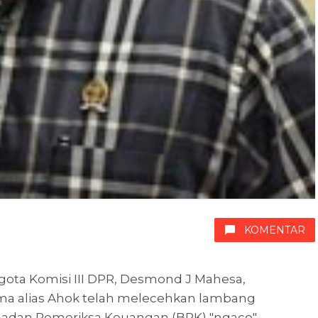
KOMENTAR
ggota Komisi III DPR, Desmond J Mahesa,
ma alias Ahok telah melecehkan lambang
Badan Pemeriksa Keuangan (BPK) "ngaco".