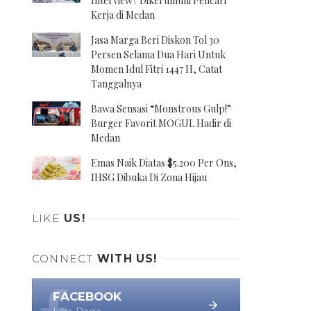
Interview\' Dikerumuni Pencari
Kerja di Medan
Jasa Marga Beri Diskon Tol 30
Persen Selama Dua Hari Untuk
Momen Idul Fitri 1447 H, Catat
Tanggalnya
Bawa Sensasi “Monstrous Gulp!”
Burger Favorit MOGUL Hadir di
Medan
Emas Naik Diatas $5.200 Per Ons,
IHSG Dibuka Di Zona Hijau
LIKE
US!
CONNECT
WITH US!
FACEBOOK