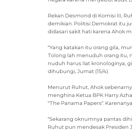
Rekan Desmond di Komisi III, R
demikian. Politisi Demokrat it
didasari sakit hati karena Ahok me
"Yang katakan itu orang gila, mu
Tolong lah menuduh orang itu,
nuduh harus liat kronologinya, g
dihubungi, Jumat (15/4).
Menurut Ruhut, Ahok sebenarny
menghina Ketua BPK Harry Azha
"The Panama Papers". Karenanya,
"Sekarang oknumnya pantas dihin
Ruhut pun mendesak Presiden J