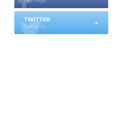
Like Page
TWITTER
Follow Us