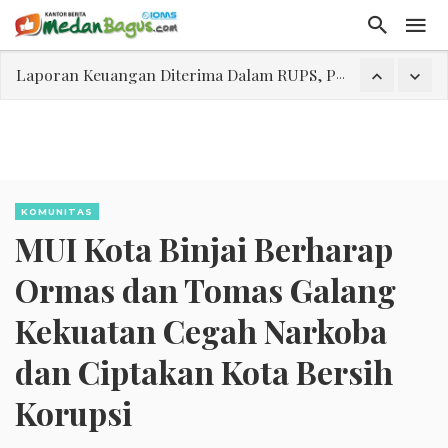
Laporan Keuangan Diterima Dalam RUPS, Pelaporan Hingga Penahanan Mantan Direktur PT GKS Dinilai Rancu
Program Rabu 'Walk In Interview' Dikerumuni Pencari Kerja di Medan
Jasa Marga Beri Diskon Tol 30 Persen Selama Dua Hari Untuk Momen Idul Fitri 1447 H, Catat Tanggalnya
Bawa Sensasi “Monstrous Gulp!” Burger Favorit MOGUL Hadir di Medan
Emas Naik Diatas $5.200 Per Ons, IHSG Dibuka Di Zona Hijau
KOMUNITAS
MUI Kota Binjai Berharap
Program Pengabdian Talenta USU Laksanakan Pendampingan Penyusunan Menu Bergizi Seimbang dan Food Handler pada SPPG Beringin Tembung 2
USU Gelar Pengabdian "Hidroponik Green Recovery" bagi Eks-Penyalahguna Narkoba di Belawan Sicanang
Ormas dan Tomas Galang
Kekuatan Cegah Narkoba
dan Ciptakan Kota Bersih
Korupsi