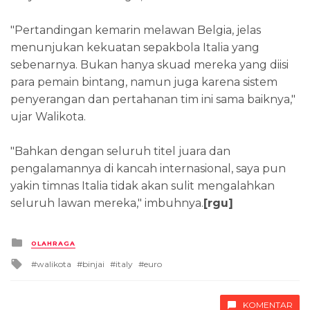
"Pertandingan kemarin melawan Belgia, jelas
menunjukan kekuatan sepakbola Italia yang
sebenarnya. Bukan hanya skuad mereka yang diisi
para pemain bintang, namun juga karena sistem
penyerangan dan pertahanan tim ini sama baiknya,"
ujar Walikota.
"Bahkan dengan seluruh titel juara dan
pengalamannya di kancah internasional, saya pun
yakin timnas Italia tidak akan sulit mengalahkan
seluruh lawan mereka," imbuhnya.
[rgu]
Posted
OLAHRAGA
in
Tagged
walikota
binjai
italy
euro
with
KOMENTAR