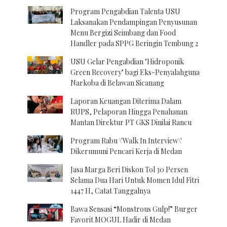
Program Pengabdian Talenta USU
Laksanakan Pendampingan Penyusunan
Menu Bergizi Seimbang dan Food
Handler pada SPPG Beringin Tembung 2
USU Gelar Pengabdian "Hidroponik
Green Recovery" bagi Eks-Penyalahguna
Narkoba di Belawan Sicanang
Laporan Keuangan Diterima Dalam
RUPS, Pelaporan Hingga Penahanan
Mantan Direktur PT GKS Dinilai Rancu
Program Rabu \'Walk In Interview\'
Dikerumuni Pencari Kerja di Medan
Jasa Marga Beri Diskon Tol 30 Persen
Selama Dua Hari Untuk Momen Idul Fitri
1447 H, Catat Tanggalnya
Bawa Sensasi “Monstrous Gulp!” Burger
Favorit MOGUL Hadir di Medan