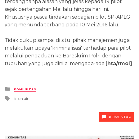
terbang tanpa alasan yang jelas kepada 19 pilot
sejak pertengahan Mei lalu hingga hari ini.
Khususnya pasca tindakan sebagian pilot SP-APLG
yang menunda terbang pada 10 Mei 2016 lalu.
Tidak cukup sampai di situ, pihak manajemen juga
melakukan upaya 'kriminalisasi' terhadap para pilot
melalui pengaduan ke Bareskrim Polri dengan
tuduhan yang juga dinilai mengada-ada.
[hta/rmol]
Posted
KOMUNITAS
in
Tagged
lion air
with
KOMENTAR