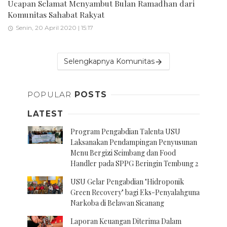
Ucapan Selamat Menyambut Bulan Ramadhan dari
Komunitas Sahabat Rakyat
Senin, 20 April 2020 | 15:17
Selengkapnya Komunitas
POPULAR
POSTS
LATEST
Program Pengabdian Talenta USU
Laksanakan Pendampingan Penyusunan
Menu Bergizi Seimbang dan Food
Handler pada SPPG Beringin Tembung 2
USU Gelar Pengabdian "Hidroponik
Green Recovery" bagi Eks-Penyalahguna
Narkoba di Belawan Sicanang
Laporan Keuangan Diterima Dalam