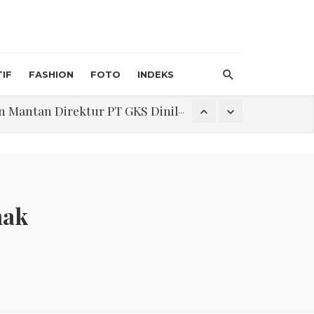
IF
FASHION
FOTO
INDEKS
an Direktur PT GKS Dinilai Rancu
itri 1447 H, Catat Tanggalnya
nak
Program Pengabdian Talenta USU Laksanakan Pendampingan Penyusunan Menu Bergizi Seimbang dan Food Handler pada SPPG Beringin Tembung 2
na Narkoba di Belawan Sicanang