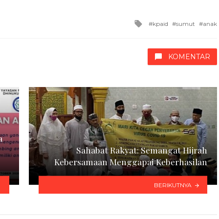
Tagged
kpaid
sumut
anak
with
KOMENTAR
a
Sahabat Rakyat: Semangat Hijrah
Kebersamaan Menggapai Keberhasilan
BERIKUTNYA