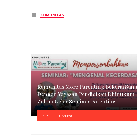
Posted
KOMUNITAS
in
Komunitas More Parenting Bekerja Sam
Dengan Yayasan Pendidikan Dhinukum
Zoltan Gelar Seminar Parenting
SEBELUMNYA