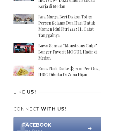
Interview\' Dikerumuni Pencari
Kerja di Medan
Jasa Marga Beri Diskon Tol 30
Persen Selama Dua Hari Untuk
Momen Idul Fitri 1447 H, Catat
Tanggalnya
Bawa Sensasi “Monstrous Gulp!”
Burger Favorit MOGUL Hadir di
Medan
Emas Naik Diatas $5.200 Per Ons,
IHSG Dibuka Di Zona Hijau
LIKE
US!
CONNECT
WITH US!
FACEBOOK