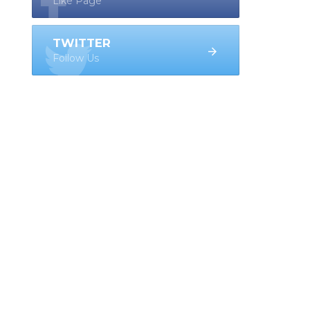
Like Page
TWITTER
Follow Us