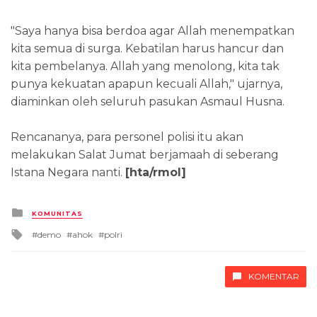
"Saya hanya bisa berdoa agar Allah menempatkan
kita semua di surga. Kebatilan harus hancur dan
kita pembelanya. Allah yang menolong, kita tak
punya kekuatan apapun kecuali Allah," ujarnya,
diaminkan oleh seluruh pasukan Asmaul Husna.
Rencananya, para personel polisi itu akan
melakukan Salat Jumat berjamaah di seberang
Istana Negara nanti.
[hta/rmol]
Posted
KOMUNITAS
in
Tagged
demo
ahok
polri
with
KOMENTAR