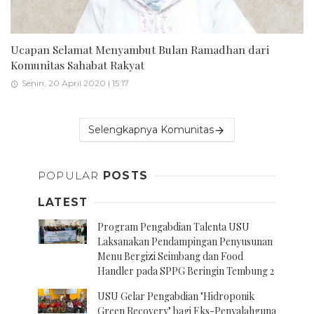
Ucapan Selamat Menyambut Bulan Ramadhan dari
Komunitas Sahabat Rakyat
Senin, 20 April 2020 | 15:17
Selengkapnya Komunitas
POPULAR
POSTS
LATEST
Program Pengabdian Talenta USU
Laksanakan Pendampingan Penyusunan
Menu Bergizi Seimbang dan Food
Handler pada SPPG Beringin Tembung 2
USU Gelar Pengabdian "Hidroponik
Green Recovery" bagi Eks-Penyalahguna