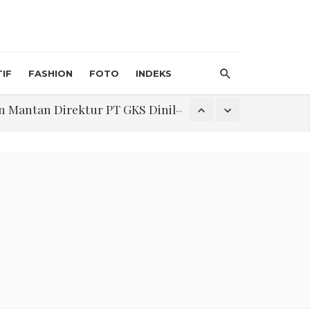
IF
FASHION
FOTO
INDEKS
an Direktur PT GKS Dinilai Rancu
itri 1447 H, Catat Tanggalnya
Program Pengabdian Talenta USU Laksanakan Pendampingan Penyusunan Menu Bergizi Seimbang dan Food Handler pada SPPG Beringin Tembung 2
na Narkoba di Belawan Sicanang