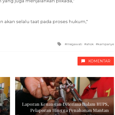
n yang juga menjalankan pilkada,"
n akan selalu taat pada proses hukum,"
Tagged
megawati
ahok
kampanye
with
KOMENTAR
en
Laporan Keuangan Diterima Dalam RUPS,
Pelaporan Hingga Penahanan Mantan