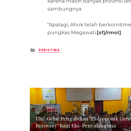
karena masih banyak provinsi lai
sambungnya.
"Apalagi, Ahok telah berkomitme
pungkas Megawati.
[sfj/rmol]
Posted
PERISTIWA
in
USU Gelar Pengabdian "Hidroponik Gre
Recovery" bagi Eks-Penyalahguna