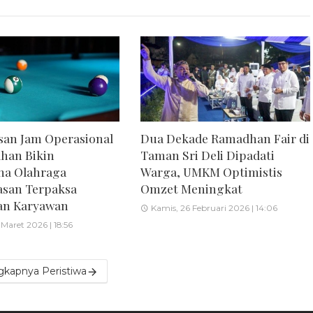
an Jam Operasional
Dua Dekade Ramadhan Fair di
han Bikin
Taman Sri Deli Dipadati
ha Olahraga
Warga, UMKM Optimistis
asan Terpaksa
Omzet Meningkat
n Karyawan
Kamis, 26 Februari 2026 | 14:06
Maret 2026 | 18:56
gkapnya Peristiwa