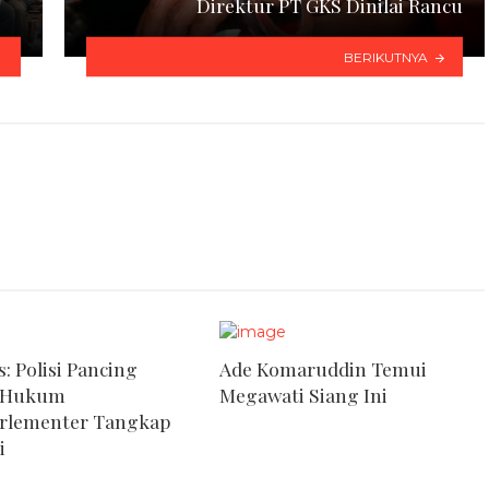
Direktur PT GKS Dinilai Rancu
BERIKUTNYA
: Polisi Pancing
Ade Komaruddin Temui
 Hukum
Megawati Siang Ini
arlementer Tangkap
i