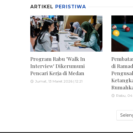
ARTIKEL
PERISTIWA
Program Rabu 'Walk In
Pembatas
Interview' Dikerumuni
di Ramad
Pencari Kerja di Medan
Pengusa
Ketangk
Jumat, 13 Maret 2026 | 12:21
Rumahka
Rabu, 04 
Selen