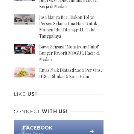
Interview\' Dikerumuni Pencari
Kerja di Medan
Jasa Marga Beri Diskon Tol 30
Persen Selama Dua Hari Untuk
Momen Idul Fitri 1447 H, Catat
Tanggalnya
Bawa Sensasi “Monstrous Gulp!”
Burger Favorit MOGUL Hadir di
Medan
Emas Naik Diatas $5.200 Per Ons,
IHSG Dibuka Di Zona Hijau
LIKE
US!
CONNECT
WITH US!
FACEBOOK