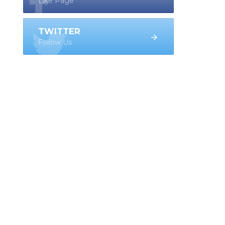
Like Page
TWITTER
Follow Us