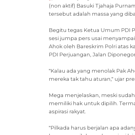
(non aktif) Basuki Tjahaja Purna
tersebut adalah massa yang diba
Begitu tegas Ketua Umum PDI P
sesi jumpa pers usai menyampaik
Ahok oleh Bareskrim Polri atas 
PDI Perjuangan, Jalan Diponegoro
"Kalau ada yang menolak Pak Aho
mereka tak tahu aturan," ujar pre
Mega menjelaskan, meski sudah 
memiliki hak untuk dipilih. Te
aspirasi rakyat.
"Pilkada harus berjalan apa adany