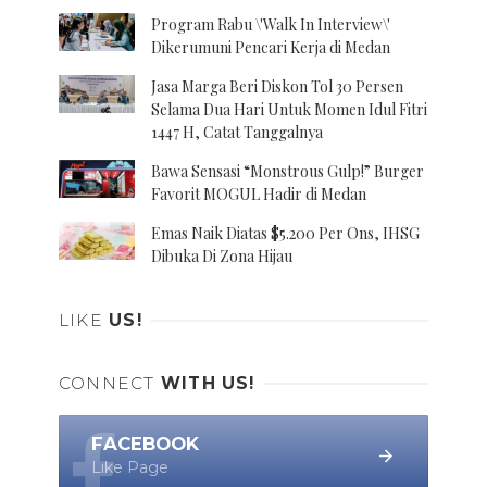
Program Rabu \'Walk In Interview\'
Dikerumuni Pencari Kerja di Medan
Jasa Marga Beri Diskon Tol 30 Persen
Selama Dua Hari Untuk Momen Idul Fitri
1447 H, Catat Tanggalnya
Bawa Sensasi “Monstrous Gulp!” Burger
Favorit MOGUL Hadir di Medan
Emas Naik Diatas $5.200 Per Ons, IHSG
Dibuka Di Zona Hijau
LIKE
US!
CONNECT
WITH US!
FACEBOOK
Like Page