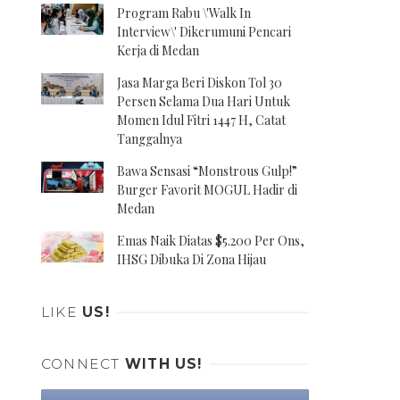
Program Rabu \'Walk In
Interview\' Dikerumuni Pencari
Kerja di Medan
Jasa Marga Beri Diskon Tol 30
Persen Selama Dua Hari Untuk
Momen Idul Fitri 1447 H, Catat
Tanggalnya
Bawa Sensasi “Monstrous Gulp!”
Burger Favorit MOGUL Hadir di
Medan
Emas Naik Diatas $5.200 Per Ons,
IHSG Dibuka Di Zona Hijau
LIKE
US!
CONNECT
WITH US!