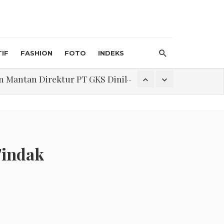
IF
FASHION
FOTO
INDEKS
an Direktur PT GKS Dinilai Rancu
itri 1447 H, Catat Tanggalnya
Tindak
Program Pengabdian Talenta USU Laksanakan Pendampingan Penyusunan Menu Bergizi Seimbang dan Food Handler pada SPPG Beringin Tembung 2
na Narkoba di Belawan Sicanang