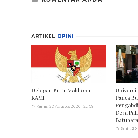
ARTIKEL
OPINI
Delapan Butir Maklumat
Univers
KAMI
Panca Bu
Pengabdi
Kamis, 20 Agustus 2020 | 22:09
Desa Pa
Batubar
Senin, 20 