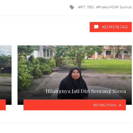
Tagged
PT. TBS
Fraksi PDIP Sumut
with
KOMENTAR
Hilangnya Jati Diri Seorang Siswa
BERIKUTNYA