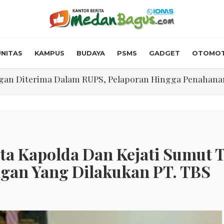
NITAS
KAMPUS
BUDAYA
PSMS
GADGET
OTOMOT
n Diterima Dalam RUPS, Pelaporan Hingga Penahanan Mant
Walk In Interview' Dikerumuni Pencari Kerja di Medan
skon Tol 30 Persen Selama Dua Hari Untuk Momen Idul F
onstrous Gulp!” Burger Favorit MOGUL Hadir di Medan
 $5.200 Per Ons, IHSG Dibuka Di Zona Hijau
ta Kapolda Dan Kejati Sumut 
gan Yang Dilakukan PT. TBS
abdian "Hidroponik Green Recovery" bagi Eks-Penyalahgu