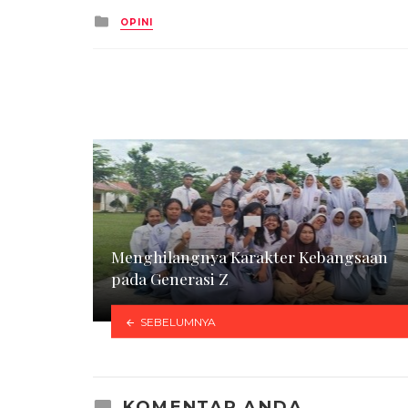
Posted
OPINI
in
Menghilangnya Karakter Kebangsaan
pada Generasi Z
SEBELUMNYA
KOMENTAR ANDA