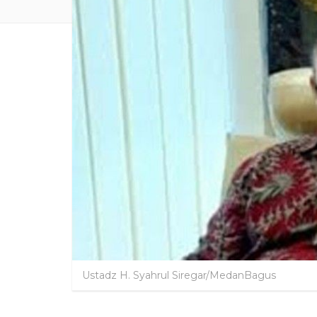
Ustadz H. Syahrul Siregar/MedanBagus