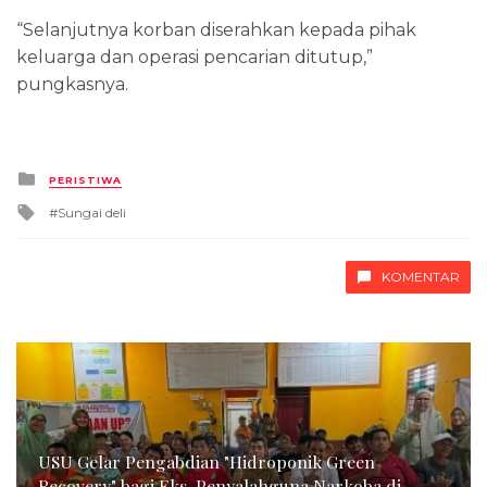
“Selanjutnya korban diserahkan kepada pihak
keluarga dan operasi pencarian ditutup,”
pungkasnya.
Posted
PERISTIWA
in
Tagged
Sungai deli
with
KOMENTAR
USU Gelar Pengabdian "Hidroponik Green
Recovery" bagi Eks-Penyalahguna Narkoba di