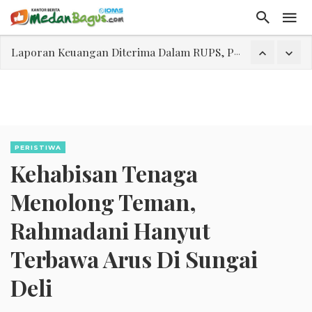
Laporan Keuangan Diterima Dalam RUPS, Pelaporan Hingga Penahanan Mantan Direktur PT GKS Dinilai Rancu
Program Rabu 'Walk In Interview' Dikerumuni Pencari Kerja di Medan
Jasa Marga Beri Diskon Tol 30 Persen Selama Dua Hari Untuk Momen Idul Fitri 1447 H, Catat Tanggalnya
Bawa Sensasi “Monstrous Gulp!” Burger Favorit MOGUL Hadir di Medan
Emas Naik Diatas $5.200 Per Ons, IHSG Dibuka Di Zona Hijau
PERISTIWA
Kehabisan Tenaga
Program Pengabdian Talenta USU Laksanakan Pendampingan Penyusunan Menu Bergizi Seimbang dan Food Handler pada SPPG Beringin Tembung 2
USU Gelar Pengabdian "Hidroponik Green Recovery" bagi Eks-Penyalahguna Narkoba di Belawan Sicanang
Menolong Teman,
Rahmadani Hanyut
Terbawa Arus Di Sungai
Deli