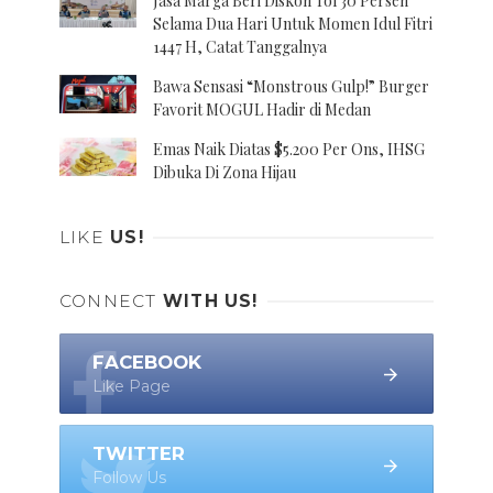
Jasa Marga Beri Diskon Tol 30 Persen
Selama Dua Hari Untuk Momen Idul Fitri
1447 H, Catat Tanggalnya
Bawa Sensasi “Monstrous Gulp!” Burger
Favorit MOGUL Hadir di Medan
Emas Naik Diatas $5.200 Per Ons, IHSG
Dibuka Di Zona Hijau
LIKE
US!
CONNECT
WITH US!
FACEBOOK
Like Page
TWITTER
Follow Us