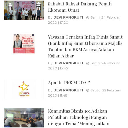
Sahabat Rakyat Dukung Penuh
Ekonomi Umat
By
DEVI RANGKUTI
Senin, 24 Februari
2020 | 17:20
Yayasan Gerakan Infaq Dunia Sumut
(Bank Infaq Sumut) bersama Majelis
Takilm dan BKM Arrivai Adakan
Kajian Akbar
By
DEVI RANGKUTI
Senin, 24 Februari
2020 | 13:45
Apa Itu PKS MUDA ?
By
DEVI RANGKUTI
Sabtu, 22 Februari
2020 | 11:48
Komunitas Bisnis 101 Adakan
Pelatihan Teknologi Pangan
dengan Tema “Meningkatkan