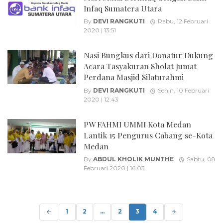
Infaq Sumatera Utara
By
DEVI RANGKUTI
Rabu, 12 Februari
2020 | 13:51
Nasi Bungkus dari Donatur Dukung
Acara Tasyakuran Sholat Jumat
Perdana Masjid Silaturahmi
By
DEVI RANGKUTI
Senin, 10 Februari
2020 | 12:43
PW FAHMI UMMI Kota Medan
Lantik 15 Pengurus Cabang se-Kota
Medan
By
ABDUL KHOLIK MUNTHE
Sabtu, 08
Februari 2020 | 16:03
Posts
navigation
1
2
...
2
3
4