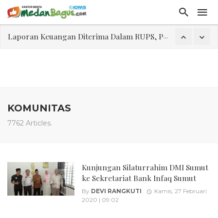
Laporan Keuangan Diterima Dalam RUPS, Pelaporan Hingga Penahanan Mantan Direktur PT GKS Dinilai Rancu
Program Rabu 'Walk In Interview' Dikerumuni Pencari Kerja di Medan
Jasa Marga Beri Diskon Tol 30 Persen Selama Dua Hari Untuk Momen Idul Fitri 1447 H, Catat Tanggalnya
Bawa Sensasi “Monstrous Gulp!” Burger Favorit MOGUL Hadir di Medan
Emas Naik Diatas $5.200 Per Ons, IHSG Dibuka Di Zona Hijau
KOMUNITAS
Program Pengabdian Talenta USU Laksanakan Pendampingan Penyusunan Menu Bergizi Seimbang dan Food Handler pada SPPG Beringin Tembung 2
7762 Articles.
USU Gelar Pengabdian "Hidroponik Green Recovery" bagi Eks-Penyalahguna Narkoba di Belawan Sicanang
Kunjungan Silaturrahim DMI Sumut
ke Sekretariat Bank Infaq Sumut
By
DEVI RANGKUTI
Kamis, 27 Februari
2020 | 09:02