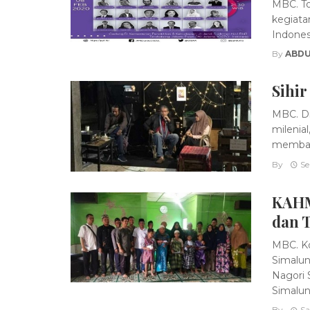
MBC. To
kegiata
Indones
By
ABDU
Sihi
MBC. Di
milenial
membaya
By
Se
KAHM
dan 
MBC. K
Simalun
Nagori 
Simalung
By
Sa