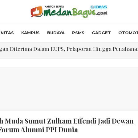
NITAS
KAMPUS
BUDAYA
PSMS
GADGET
OTOMOT
n Diterima Dalam RUPS, Pelaporan Hingga Penahanan Mant
Walk In Interview' Dikerumuni Pencari Kerja di Medan
skon Tol 30 Persen Selama Dua Hari Untuk Momen Idul F
onstrous Gulp!” Burger Favorit MOGUL Hadir di Medan
 $5.200 Per Ons, IHSG Dibuka Di Zona Hijau
abdian "Hidroponik Green Recovery" bagi Eks-Penyalahgu
h Muda Sumut Zulham Effendi Jadi Dewan
 Forum Alumni PPI Dunia