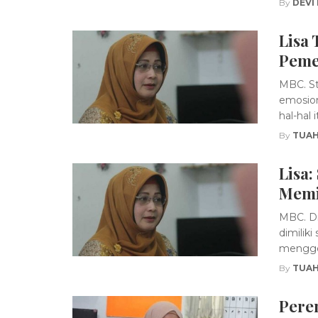
By
DEVI
Lisa
Peme
MBC. St
emosion
hal-hal 
By
TUAH
Lisa
Mem
MBC. Di
dimilik
menggel
By
TUAH
Pere