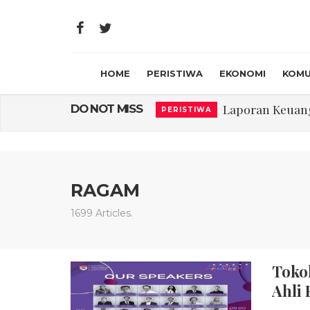
HOME
PERISTIWA
EKONOMI
KOMU
Laporan Keuanga
DO NOT MISS
PERISTIWA
Program Rabu '
PERISTIWA
Jasa Marga Beri Di
RAGAM
Bawa Sensasi “M
LIFESTYLE
RAGAM
Emas Naik Diatas
EKONOMI
1699 Articles.
USU Gelar Peng
PERISTIWA
Toko
Ahli