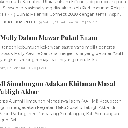
koh muda Sumatera Utara Zulham Effendi jadi pembicara pada
n Sarasehan Nasional yang diadakan oleh Perhimpunan Pelajar
ia (PPI) Dunia: Millennial Connect 2020 dengan tema “Aspir ...
L KHOLIK MUNTHE
Sabtu, 08 Februari 2020 | 09:40
r Molly Dalam Mawar Pukul Enam
 tengah kebuntuan kekaryaan sastra yang melilit generasi
, sosok Molly Aevrille Santana menjadi sihir yang bersinar. “Sulit
ngkan seorang remaja hari ini yang menulis ku ...
nin, 03 Februari 2020 | 13:08
I Simalungun Adakan Khitanan Masal
Tabligh Akbar
orps Alumni Himpunan Mahasiswa Islam (KAHMI) Kabupaten
gun mengadakan kegiatan Bakti Sosial & Tabligh Akbar di
Saran Padang, Kec Pamatang Simalungun, Kab Simalungun
un, Sab ...
btu, 01 Februari 2020 | 19:36