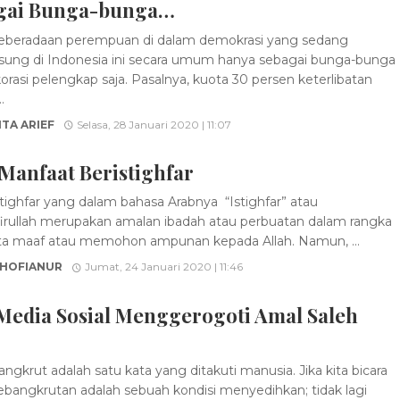
gai Bunga-bunga…
eberadaan perempuan di dalam demokrasi yang sedang
sung di Indonesia ini secara umum hanya sebagai bunga-bunga
orasi pelengkap saja. Pasalnya, kuota 30 persen keterlibatan
.
TA ARIEF
Selasa, 28 Januari 2020 | 11:07
Manfaat Beristighfar
tighfar yang dalam bahasa Arabnya “Istighfar” atau
irullah merupakan amalan ibadah atau perbuatan dalam rangka
 maaf atau memohon ampunan kepada Allah. Namun, ...
SHOFIANUR
Jumat, 24 Januari 2020 | 11:46
 Media Sosial Menggerogoti Amal Saleh
ngkrut adalah satu kata yang ditakuti manusia. Jika kita bicara
kebangkrutan adalah sebuah kondisi menyedihkan; tidak lagi