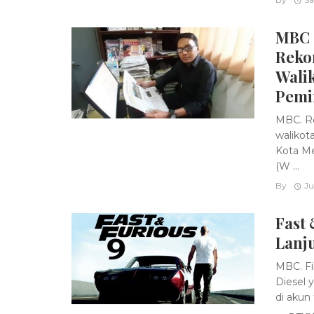
MBC 
Reko
Wali
Pemi
MBC. Re
walikot
Kota Me
(W ...
By
Ju
Fast 
Lanj
MBC. Fil
Diesel 
di akun 