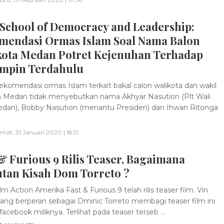
School of Democracy and Leadership:
mendasi Ormas Islam Soal Nama Balon
kota Medan Potret Kejenuhan Terhadap
mpin Terdahulu
komendasi ormas Islam terkait bakal calon walikota dan wakil
a Medan tidak menyebutkan nama Akhyar Nasution (Plt Wali
dan), Bobby Nasution (menantu Presiden) dan Ihwan Ritonga
mat, 31 Januari 2020 | 18:51
& Furious 9 Rilis Teaser, Bagaimana
utan Kisah Dom Torreto ?
m Action Amerika Fast & Furious 9 telah rilis teaser film. Vin
yang berperan sebagai Dminic Torreto membagi teaser film ini
facebook miliknya. Terlihat pada teaser terseb ...