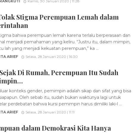
 RANGKUTI
Kamis, 30 Januari 2020 | 11:28
 Tolak Stigma Perempuan Lemah dalam
rintahan
igma bahwa perempuan lemah karena terlalu berperasaan dan
al menjadi pemahaman yang keliru. “Justru itu, dalam mimpin,
itu lah yang menjadi kekuatan perempuan,” ka ...
TA ARIEF
Selasa, 28 Januari 2020 | 16:30
: Sejak Di Rumah, Perempuan Itu Sudah
impin…
luar konteks gender, pemimpin adalah sikap dan sifat yang bisa
i siapapun. Oleh sebab itu, sudah bukan waktunya lagi untuk
ar perdebatan bahwa kursi pemimpin harus dimiliki laki-l ...
TA ARIEF
Selasa, 28 Januari 2020 | 11:11
mpuan dalam Demokrasi Kita Hanya