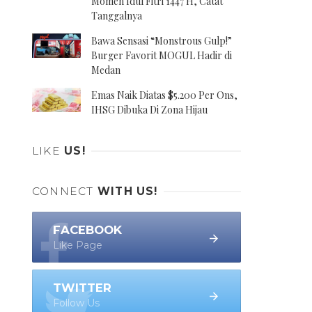
Momen Idul Fitri 1447 H, Catat
Tanggalnya
Bawa Sensasi “Monstrous Gulp!”
Burger Favorit MOGUL Hadir di
Medan
Emas Naik Diatas $5.200 Per Ons,
IHSG Dibuka Di Zona Hijau
LIKE
US!
CONNECT
WITH US!
FACEBOOK
Like Page
TWITTER
Follow Us