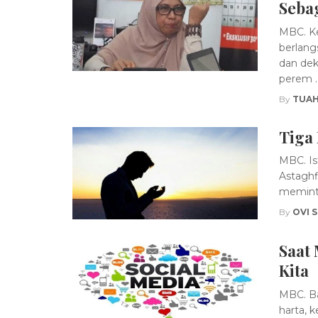
Seba
MBC. K
berlang
dan dek
perem ..
By
TUAH
Tiga 
MBC. Is
Astaghf
meminta
By
OVI 
Saat
Kita
MBC. Ba
harta, 