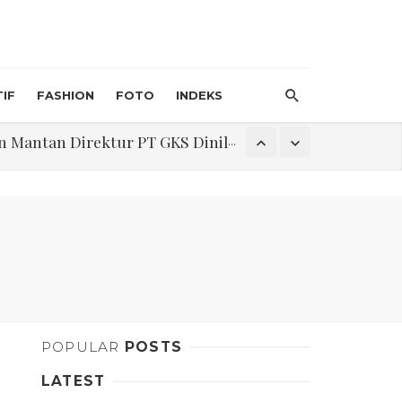
IF
FASHION
FOTO
INDEKS
an Direktur PT GKS Dinilai Rancu
itri 1447 H, Catat Tanggalnya
Program Pengabdian Talenta USU Laksanakan Pendampingan Penyusunan Menu Bergizi Seimbang dan Food Handler pada SPPG Beringin Tembung 2
na Narkoba di Belawan Sicanang
POPULAR
POSTS
LATEST