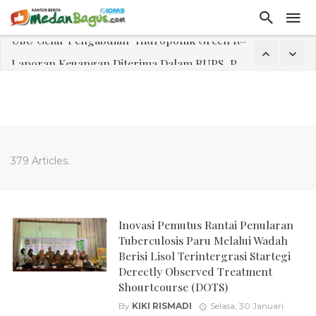
Laporan Keuangan Diterima Dalam RUPS, Pelaporan Hingga Penahanan Mantan Direktur PT GKS Dinilai Rancu
Program Rabu 'Walk In Interview' Dikerumuni Pencari Kerja di Medan
Jasa Marga Beri Diskon Tol 30 Persen Selama Dua Hari Untuk Momen Idul Fitri 1447 H, Catat Tanggalnya
Bawa Sensasi “Monstrous Gulp!” Burger Favorit MOGUL Hadir di Medan
Emas Naik Diatas $5.200 Per Ons, IHSG Dibuka Di Zona Hijau
379 Articles.
Program Pengabdian Talenta USU Laksanakan Pendampingan Penyusunan Menu Bergizi Seimbang dan Food Handler pada SPPG Beringin Tembung 2
USU Gelar Pengabdian "Hidroponik Green Recovery" bagi Eks-Penyalahguna Narkoba di Belawan Sicanang
Inovasi Pemutus Rantai Penularan
Tuberculosis Paru Melalui Wadah
Berisi Lisol Terintergrasi Startegi
Derectly Observed Treatment
Shourtcourse (DOTS)
By
KIKI RISMADI
Selasa, 30 Januari