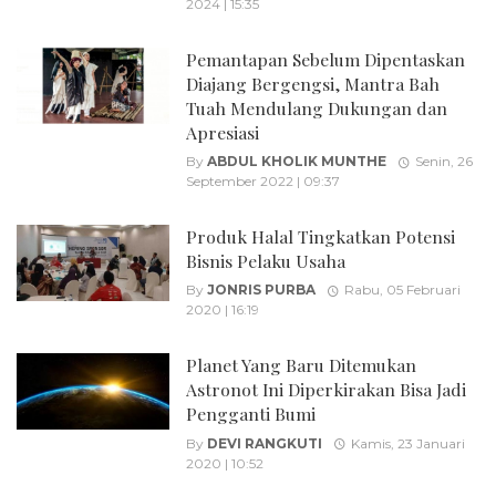
2024 | 15:35
Pemantapan Sebelum Dipentaskan
Diajang Bergengsi, Mantra Bah
Tuah Mendulang Dukungan dan
Apresiasi
By
ABDUL KHOLIK MUNTHE
Senin, 26
September 2022 | 09:37
Produk Halal Tingkatkan Potensi
Bisnis Pelaku Usaha
By
JONRIS PURBA
Rabu, 05 Februari
2020 | 16:19
Planet Yang Baru Ditemukan
Astronot Ini Diperkirakan Bisa Jadi
Pengganti Bumi
By
DEVI RANGKUTI
Kamis, 23 Januari
2020 | 10:52