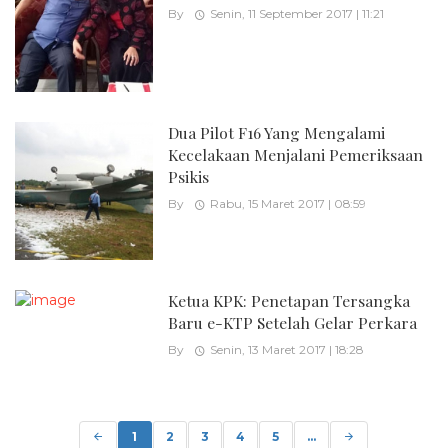
By
Senin, 11 September 2017 | 11:21
Dua Pilot F16 Yang Mengalami
Kecelakaan Menjalani Pemeriksaan
Psikis
By
Rabu, 15 Maret 2017 | 08:59
Ketua KPK: Penetapan Tersangka
Baru e-KTP Setelah Gelar Perkara
By
Senin, 13 Maret 2017 | 18:28
Posts
navigation
1
2
3
4
5
...