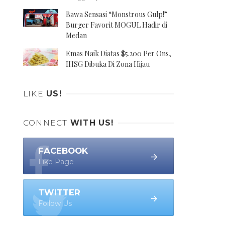
Bawa Sensasi “Monstrous Gulp!”
Burger Favorit MOGUL Hadir di
Medan
Emas Naik Diatas $5.200 Per Ons,
IHSG Dibuka Di Zona Hijau
LIKE
US!
CONNECT
WITH US!
FACEBOOK
Like Page
TWITTER
Follow Us