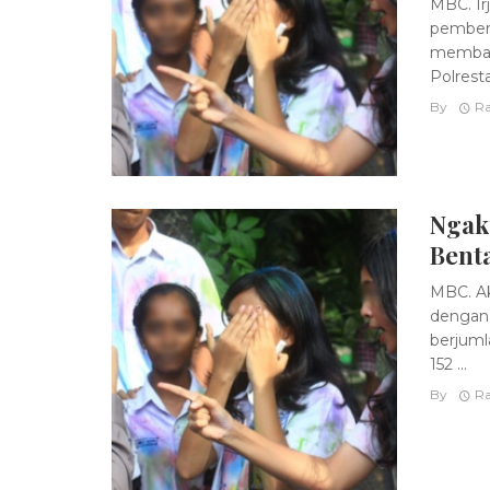
MBC. Ir
pemberi
membawa
Polresta
By
Ra
Ngak
Bent
MBC. Ak
dengan 
berjuml
152 ...
By
Ra