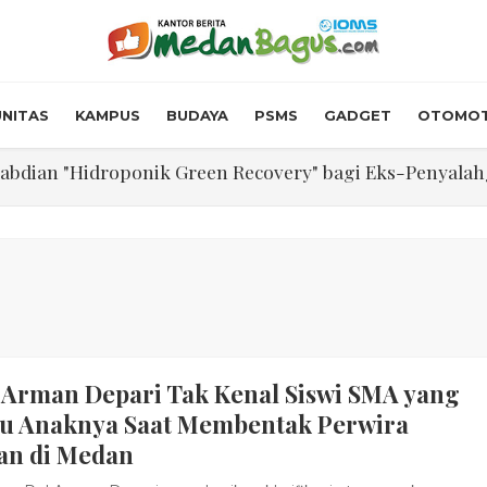
NITAS
KAMPUS
BUDAYA
PSMS
GADGET
OTOMOT
abdian "Hidroponik Green Recovery" bagi Eks-Penyalahgu
n Diterima Dalam RUPS, Pelaporan Hingga Penahanan Mant
Walk In Interview' Dikerumuni Pencari Kerja di Medan
skon Tol 30 Persen Selama Dua Hari Untuk Momen Idul F
onstrous Gulp!” Burger Favorit MOGUL Hadir di Medan
 $5.200 Per Ons, IHSG Dibuka Di Zona Hijau
n Arman Depari Tak Kenal Siswi SMA yang
abdian "Hidroponik Green Recovery" bagi Eks-Penyalahgu
u Anaknya Saat Membentak Perwira
an di Medan