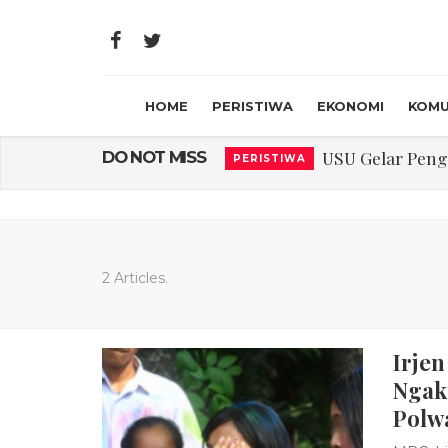
HOME
PERISTIWA
EKONOMI
KOMU
USU Gelar Peng
PERISTIWA
Laporan Keuanga
DO NOT MISS
PERISTIWA
Program Rabu '
PERISTIWA
Jasa Marga Beri Di
RAGAM
Bawa Sensasi “M
LIFESTYLE
2 Articles.
Emas Naik Diatas
EKONOMI
Irje
USU Gelar Peng
PERISTIWA
Ngak
Polw