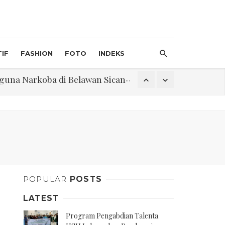
IF
FASHION
FOTO
INDEKS
na Narkoba di Belawan Sicanang
an Direktur PT GKS Dinilai Rancu
itri 1447 H, Catat Tanggalnya
Program Pengabdian Talenta USU Laksanakan Pendampingan Penyusunan Menu Bergizi Seimbang dan Food Handler pada SPPG Beringin Tembung 2
POPULAR
POSTS
na Narkoba di Belawan Sicanang
LATEST
Program Pengabdian Talenta