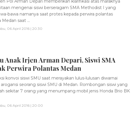
jen Pol Arman Depari memberikan klarifikasi atas maraknya
taan mengenai siswi berseragam SMA Methodist I yang
-bawa namanya saat protes kepada perwira polantas
 Medan saat ...
bu, 06 April 2016 | 20:30
u Anak Irjen Arman Depari, Siswi SMA
ak Perwira Polantas Medan
si konvoi siswi SMU saat merayakan lulus-lulusan diwarnai
arogansi seorang siswi SMU di Medan. Rombongan siswi yang
ah sekitar 7 orang yang menumpang mobil jenis Honda Brio BK
bu, 06 April 2016 | 20:00