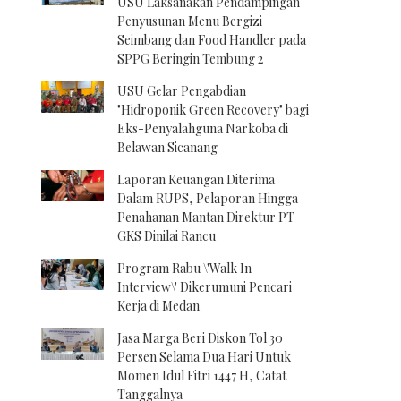
USU Laksanakan Pendampingan
Penyusunan Menu Bergizi
Seimbang dan Food Handler pada
SPPG Beringin Tembung 2
USU Gelar Pengabdian
"Hidroponik Green Recovery" bagi
Eks-Penyalahguna Narkoba di
Belawan Sicanang
Laporan Keuangan Diterima
Dalam RUPS, Pelaporan Hingga
Penahanan Mantan Direktur PT
GKS Dinilai Rancu
Program Rabu \'Walk In
Interview\' Dikerumuni Pencari
Kerja di Medan
Jasa Marga Beri Diskon Tol 30
Persen Selama Dua Hari Untuk
Momen Idul Fitri 1447 H, Catat
Tanggalnya