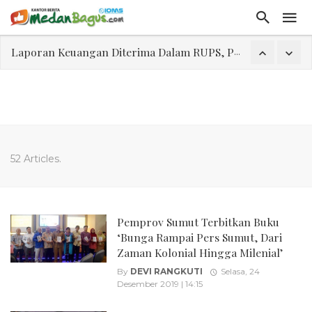
Laporan Keuangan Diterima Dalam RUPS, Pelaporan Hingga Penahanan Mantan Direktur PT GKS Dinilai Rancu
Program Rabu 'Walk In Interview' Dikerumuni Pencari Kerja di Medan
Jasa Marga Beri Diskon Tol 30 Persen Selama Dua Hari Untuk Momen Idul Fitri 1447 H, Catat Tanggalnya
Bawa Sensasi “Monstrous Gulp!” Burger Favorit MOGUL Hadir di Medan
Emas Naik Diatas $5.200 Per Ons, IHSG Dibuka Di Zona Hijau
52 Articles.
Program Pengabdian Talenta USU Laksanakan Pendampingan Penyusunan Menu Bergizi Seimbang dan Food Handler pada SPPG Beringin Tembung 2
USU Gelar Pengabdian "Hidroponik Green Recovery" bagi Eks-Penyalahguna Narkoba di Belawan Sicanang
Pemprov Sumut Terbitkan Buku
‘Bunga Rampai Pers Sumut, Dari
Zaman Kolonial Hingga Milenial’
By
DEVI RANGKUTI
Selasa, 24
Desember 2019 | 14:15