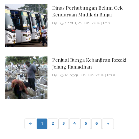
Dinas Perhubungan Belum Cek
Kendaraan Mudik di Binjai
By
Sabtu, 25 Juni 2016 | 17:17
Penjual Bunga Kebanjiran Rezeki
Jelang Ramadhan
By
Minggu, 05 Juni 2016 | 12:01
Posts
navigation
1
2
3
4
5
6