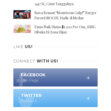
1447 H, Catat Tanggalnya
Bawa Sensasi “Monstrous Gulp!” Burger
Favorit MOGUL Hadir di Medan
Emas Naik Diatas $5.200 Per Ons, IHSG
Dibuka Di Zona Hijau
LIKE
US!
CONNECT
WITH US!
FACEBOOK
Like Page
TWITTER
Follow Us