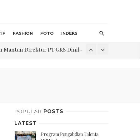
IF
FASHION
FOTO
INDEKS
an Direktur PT GKS Dinilai Rancu
itri 1447 H, Catat Tanggalnya
Program Pengabdian Talenta USU Laksanakan Pendampingan Penyusunan Menu Bergizi Seimbang dan Food Handler pada SPPG Beringin Tembung 2
POPULAR
POSTS
na Narkoba di Belawan Sicanang
LATEST
Program Pengabdian Talenta