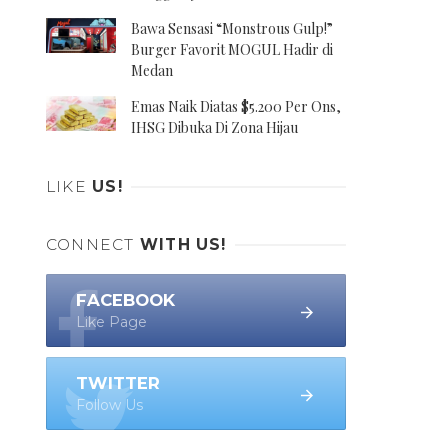
Bawa Sensasi “Monstrous Gulp!”
Burger Favorit MOGUL Hadir di
Medan
Emas Naik Diatas $5.200 Per Ons,
IHSG Dibuka Di Zona Hijau
LIKE
US!
CONNECT
WITH US!
FACEBOOK
Like Page
TWITTER
Follow Us