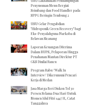
USU Laksanakan Pendampingan
Penyusunan Menu Bergizi
Seimbang dan Food Handler pada
SPPG Beringin Tembung 2
USU Gelar Pengabdian
"Hidroponik Green Recovery" bagi
Eks-Penyalahguna Narkoba di
Belawan Sicanang
Laporan Keuangan Diterima
Dalam RUPS, Pelaporan Hingga
Penahanan Mantan Direktur PT
GKS Dinilai Rancu
Program Rabu \'Walk In
Interview\' Dikerumuni Pencari
Kerja di Medan
Jasa Marga Beri Diskon Tol 30
Persen Selama Dua Hari Untuk
Momen Idul Fitri 1447 H, Catat
Tanggalnya