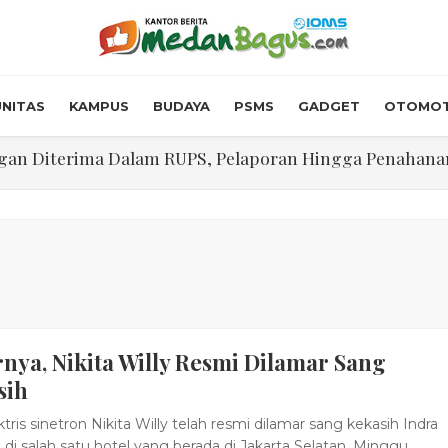
NITAS
KAMPUS
BUDAYA
PSMS
GADGET
OTOMOT
n Diterima Dalam RUPS, Pelaporan Hingga Penahanan Mant
Walk In Interview' Dikerumuni Pencari Kerja di Medan
skon Tol 30 Persen Selama Dua Hari Untuk Momen Idul F
onstrous Gulp!” Burger Favorit MOGUL Hadir di Medan
 $5.200 Per Ons, IHSG Dibuka Di Zona Hijau
nya, Nikita Willy Resmi Dilamar Sang
abdian "Hidroponik Green Recovery" bagi Eks-Penyalahgu
sih
ris sinetron Nikita Willy telah resmi dilamar sang kekasih Indra
 di salah satu hotel yang berada di Jakarta Selatan, Minggu