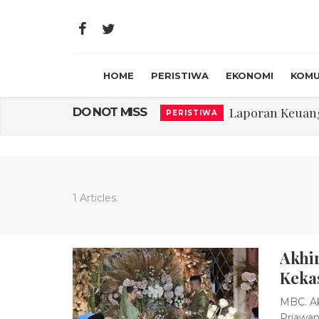
HOME
PERISTIWA
EKONOMI
KOMU
Laporan Keuanga
DO NOT MISS
PERISTIWA
Program Rabu '
PERISTIWA
Jasa Marga Beri Di
RAGAM
Bawa Sensasi “M
LIFESTYLE
1 Articles.
Emas Naik Diatas
EKONOMI
Akhir
USU Gelar Peng
PERISTIWA
Keka
MBC. Akt
Priawan