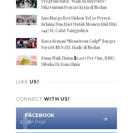
Program Rabu \'Walk In Interview\'
Dikerumuni Pencari Kerja di Medan
Jasa Marga Beri Diskon Tol 30 Persen
Selama Dua Hari Untuk Momen Idul Fitri
1447 H, Catat Tanggalnya
Bawa Sensasi “Monstrous Gulp!” Burger
Favorit MOGUL Hadir di Medan
Emas Naik Diatas $5.200 Per Ons, IHSG
Dibuka Di Zona Hijau
LIKE
US!
CONNECT
WITH US!
FACEBOOK
Like Page