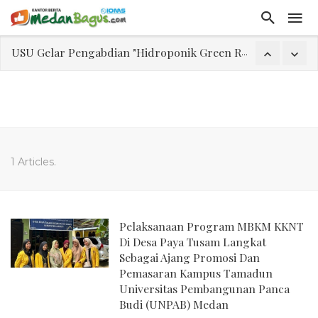
USU Gelar Pengabdian "Hidroponik Green Recovery" bagi Eks-Penyalahguna Narkoba di Belawan Sicanang
Laporan Keuangan Diterima Dalam RUPS, Pelaporan Hingga Penahanan Mantan Direktur PT GKS Dinilai Rancu
Program Rabu 'Walk In Interview' Dikerumuni Pencari Kerja di Medan
Jasa Marga Beri Diskon Tol 30 Persen Selama Dua Hari Untuk Momen Idul Fitri 1447 H, Catat Tanggalnya
Bawa Sensasi “Monstrous Gulp!” Burger Favorit MOGUL Hadir di Medan
Emas Naik Diatas $5.200 Per Ons, IHSG Dibuka Di Zona Hijau
1 Articles.
Program Pengabdian Talenta USU Laksanakan Pendampingan Penyusunan Menu Bergizi Seimbang dan Food Handler pada SPPG Beringin Tembung 2
USU Gelar Pengabdian "Hidroponik Green Recovery" bagi Eks-Penyalahguna Narkoba di Belawan Sicanang
Pelaksanaan Program MBKM KKNT
Di Desa Paya Tusam Langkat
Sebagai Ajang Promosi Dan
Pemasaran Kampus Tamadun
Universitas Pembangunan Panca
Budi (UNPAB) Medan