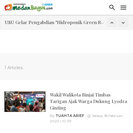
USU Gelar Pengabdian "Hidroponik Green Recovery" bagi Eks-Penyalahguna Narkoba di Belawan Sicanang
Laporan Keuangan Diterima Dalam RUPS, Pelaporan Hingga Penahanan Mantan Direktur PT GKS Dinilai Rancu
Program Rabu 'Walk In Interview' Dikerumuni Pencari Kerja di Medan
Jasa Marga Beri Diskon Tol 30 Persen Selama Dua Hari Untuk Momen Idul Fitri 1447 H, Catat Tanggalnya
Bawa Sensasi “Monstrous Gulp!” Burger Favorit MOGUL Hadir di Medan
1 Articles.
Emas Naik Diatas $5.200 Per Ons, IHSG Dibuka Di Zona Hijau
Program Pengabdian Talenta USU Laksanakan Pendampingan Penyusunan Menu Bergizi Seimbang dan Food Handler pada SPPG Beringin Tembung 2
Wakil Walikota Binjai Timbas
Tarigan Ajak Warga Dukung Lyodra
Ginting
By
TUAHTA ARIEF
Selasa, 18 Februari
2020 | 10:09