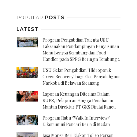
Posts
navigation
POPULAR
POSTS
LATEST
Program Pengabdian Talenta USU
Laksanakan Pendampingan Penyusunan
Menu Bergizi Seimbang dan Food
Handler pada SPPG Beringin Tembung 2
USU Gelar Pengabdian "Hidroponik
Green Recovery" bagi Eks-Penyalahguna
Narkoba di Belawan Sicanang
Laporan Keuangan Diterima Dalam
RUPS, Pelaporan Hingga Penahanan
Mantan Direktur PT GKS Dinilai Rancu
Program Rabu \'Walk In Interview\'
Dikerumuni Pencari Kerja di Medan
Jasa Marga Beri Diskon Tol 30 Persen