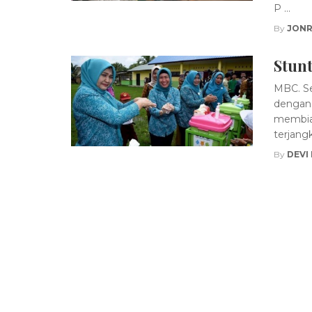
P ...
By
JONR
Stunt
MBC. S
dengan 
membias
terjangki
By
DEVI
Posts
navigation