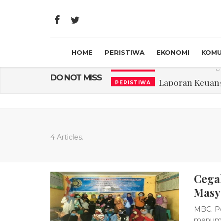
HOME
PERISTIWA
EKONOMI
KOMU
Laporan Keuanga
DO NOT MISS
PERISTIWA
Program Rabu '
PERISTIWA
Jasa Marga Beri Di
RAGAM
Bawa Sensasi “M
LIFESTYLE
4 Articles.
Emas Naik Diatas
EKONOMI
Cega
USU Gelar Peng
PERISTIWA
Masy
MBC. P
menumb