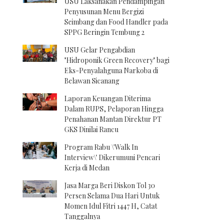
USU Laksanakan Pendampingan
Penyusunan Menu Bergizi
Seimbang dan Food Handler pada
SPPG Beringin Tembung 2
USU Gelar Pengabdian
"Hidroponik Green Recovery" bagi
Eks-Penyalahguna Narkoba di
Belawan Sicanang
Laporan Keuangan Diterima
Dalam RUPS, Pelaporan Hingga
Penahanan Mantan Direktur PT
GKS Dinilai Rancu
Program Rabu \'Walk In
Interview\' Dikerumuni Pencari
Kerja di Medan
Jasa Marga Beri Diskon Tol 30
Persen Selama Dua Hari Untuk
Momen Idul Fitri 1447 H, Catat
Tanggalnya