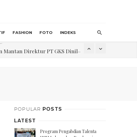
IF
FASHION
FOTO
INDEKS
an Direktur PT GKS Dinilai Rancu
itri 1447 H, Catat Tanggalnya
Program Pengabdian Talenta USU Laksanakan Pendampingan Penyusunan Menu Bergizi Seimbang dan Food Handler pada SPPG Beringin Tembung 2
POPULAR
POSTS
na Narkoba di Belawan Sicanang
LATEST
Program Pengabdian Talenta