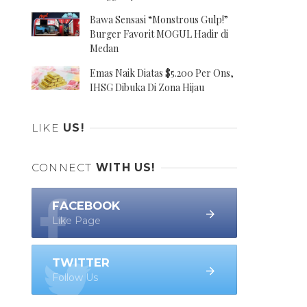
Bawa Sensasi “Monstrous Gulp!”
Burger Favorit MOGUL Hadir di
Medan
Emas Naik Diatas $5.200 Per Ons,
IHSG Dibuka Di Zona Hijau
LIKE
US!
CONNECT
WITH US!
FACEBOOK
Like Page
TWITTER
Follow Us