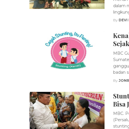
dalam m
lingkung
By
DEVI
Kena
Seja
MBC Gur
Sumater
ganggua
badan saa
By
JONR
Stunt
Bisa 
MBC. Pe
(Persal
stuntin