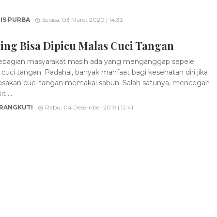
IS PURBA
Selasa, 03 Maret 2020 | 14:33
ing Bisa Dipicu Malas Cuci Tangan
ebagian masyarakat masih ada yang menganggap sepele
cuci tangan. Padahal, banyak manfaat bagi kesehatan diri jika
akan cuci tangan memakai sabun. Salah satunya, mencegah
t ...
 RANGKUTI
Rabu, 04 Desember 2019 | 12:41