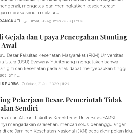
engenali, mengatasi dan meningkatkan kesejahteraan
an mereka sendiri melalui ...
 RANGKUTI
Jumat, 28 Agustus 2020 | 17:00
li Gejala dan Upaya Pencegahan Stunting
k Awal
u Besar Fakultas Kesehatan Masyarakat (FKM) Universitas
a Utara (USU) Evawany Y Aritonang mengatakan bahwa
n gizi dan kesehatan pada anak dapat menyebabkan tinggi
t lahir ...
IS PURBA
Selasa, 21 Juli 2020 | 11:24
ing Pekerjaan Besar, Pemerintah Tidak
Jalan Sendiri
rsatuan Alumni Fakultas Kedokteran Universitas YARSI
uny) mengadakan sarasehan, mencari solusi penanggulangan
g di era Jaminan Kesehatan Nasional (JKN) pada akhir pekan lalu.