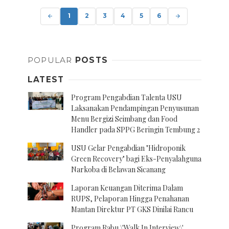
Posts
navigation
1
2
3
4
5
6
POPULAR
POSTS
LATEST
Program Pengabdian Talenta USU
Laksanakan Pendampingan Penyusunan
Menu Bergizi Seimbang dan Food
Handler pada SPPG Beringin Tembung 2
USU Gelar Pengabdian "Hidroponik
Green Recovery" bagi Eks-Penyalahguna
Narkoba di Belawan Sicanang
Laporan Keuangan Diterima Dalam
RUPS, Pelaporan Hingga Penahanan
Mantan Direktur PT GKS Dinilai Rancu
Program Rabu \'Walk In Interview\'