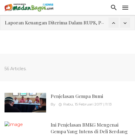
Laporan Keuangan Diterima Dalam RUPS, Pelaporan Hingga Penahanan Mantan Direktur PT GKS Dinilai Rancu
Program Rabu 'Walk In Interview' Dikerumuni Pencari Kerja di Medan
Jasa Marga Beri Diskon Tol 30 Persen Selama Dua Hari Untuk Momen Idul Fitri 1447 H, Catat Tanggalnya
Bawa Sensasi “Monstrous Gulp!” Burger Favorit MOGUL Hadir di Medan
Emas Naik Diatas $5.200 Per Ons, IHSG Dibuka Di Zona Hijau
56 Articles.
Program Pengabdian Talenta USU Laksanakan Pendampingan Penyusunan Menu Bergizi Seimbang dan Food Handler pada SPPG Beringin Tembung 2
USU Gelar Pengabdian "Hidroponik Green Recovery" bagi Eks-Penyalahguna Narkoba di Belawan Sicanang
Penjelasan Gempa Bumi
By
Rabu, 15 Februari 2017 | 11:13
Ini Penjelasan BMKG Mengenai
Gempa Yang Intens di Deli Serdang